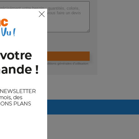
ers (max 200 Mo) :
ider la demande de devis
 devis, vous acceptez nos conditions générales d'utilisation
té des données.
Arrivages prévus