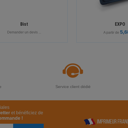
Bist
EXPO
5,6
Demander un devis ...
A partir de
e
Service client dédié
iales
etter
et bénéficiez de
commande !