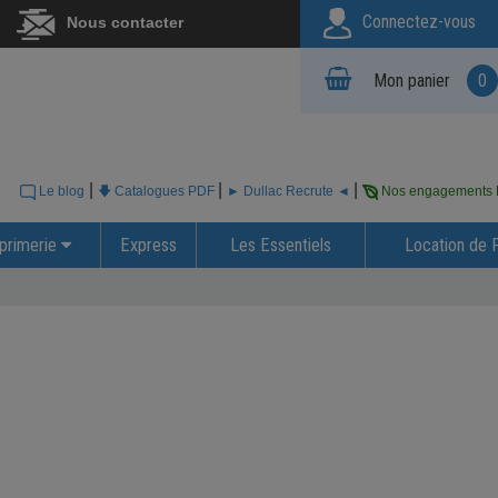
Connectez-vous
Nous contacter
Mon panier
0
|
|
|
Le blog
🡇 Catalogues PDF
► Dullac Recrute ◄
Nos engagements
primerie
Express
Les Essentiels
Location de 