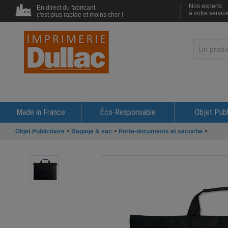
Nos experts
En direct du fabricant
à votre servic
c'est plus rapide et moins cher !
Made in France
Éco-Responsable
Objet Publ
Objet Publicitaire
>
Bagage & sac
>
Porte-documents et sacoche
>