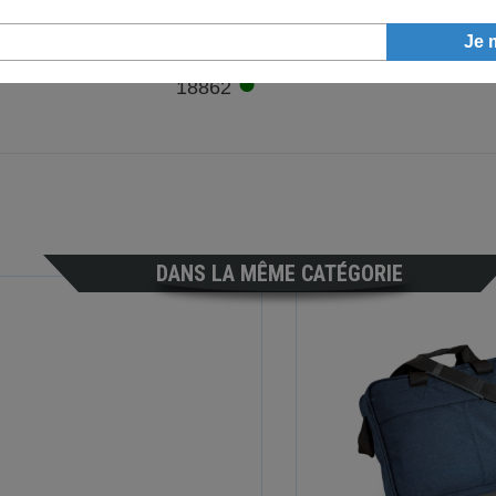
●
18862
DANS LA MÊME CATÉGORIE