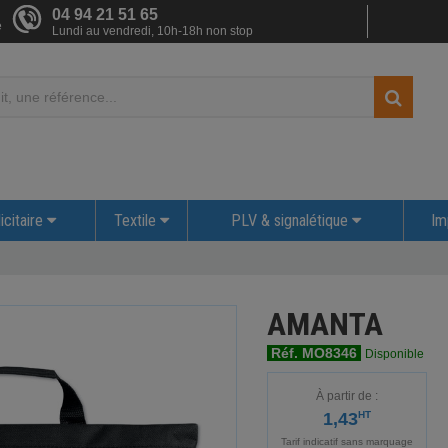
04 94 21 51 65
e
Lundi au vendredi, 10h-18h non stop
icitaire
Textile
PLV & signalétique
Im
AMANTA
Réf. MO8346
Disponible
À partir de :
1,43
HT
Tarif indicatif sans marquage