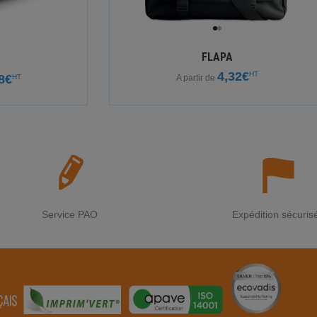
FLAPA
4,32€
HT
8€
HT
A partir de
Service PAO
Expédition sécuris