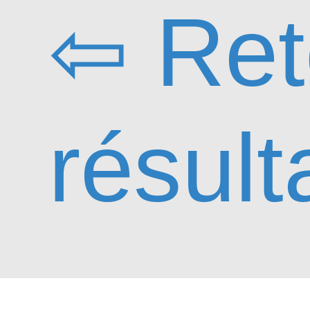
⇦ Ret
résult