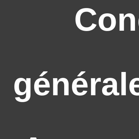
Con
général