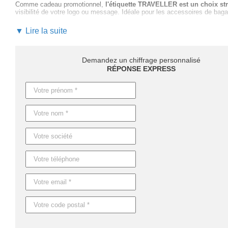
Comme cadeau promotionnel,
l'étiquette TRAVELLER est un choix st
visibilité de votre logo ou message. Idéale pour les accessoires de baga
Optez pour la personnalisation de cet accessoire et bénéficiez du
souti
▼ Lire la suite
Notre équipe vous accompagne
à chaque étape : de la sélection du pr
rendu parfait. Vous êtes assuré d'un
service complet et professionnel
Demandez un chiffrage personnalisé
Les délais de livraison peuvent varier en fonction de la quantité :
4 jour
RÉPONSE EXPRESS
personnalisation. Pour toute urgence, nous proposons une
production 
N'attendez plus pour
valoriser votre marque avec l'étiquette de ba
majeur de votre stratégie publicitaire.
Caractéristiques du produit :
Référence : MO8718
Nom : TRAVELLER
Dimensions : 9,5X5,5X0,4 CM