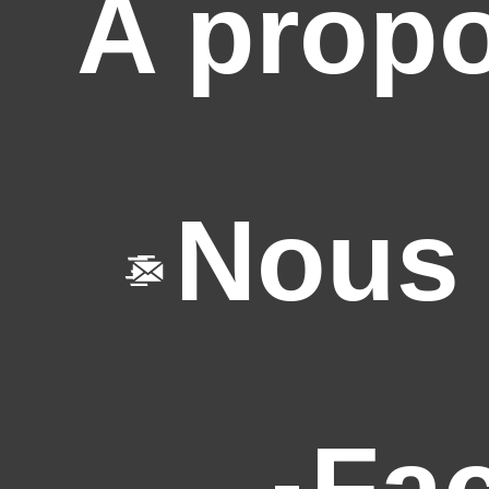
A prop
Nous 
Fa