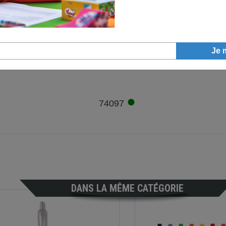
●
7233
●
74097
DANS LA MÊME CATÉGORIE