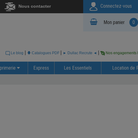
Connectez-vous
Nous contacter
Mon panier
0
|
|
|
Le blog
🡇 Catalogues PDF
► Dullac Recrute ◄
Nos engagements
primerie
Express
Les Essentiels
Location de 