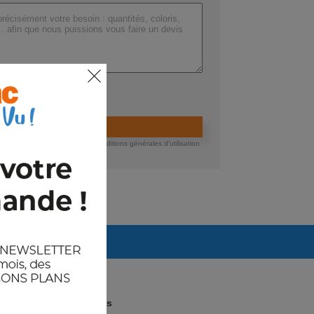
ers (max 200 Mo) :
ider la demande de devis
 devis, vous acceptez nos conditions générales d'utilisation
té des données.
Arrivages prévus