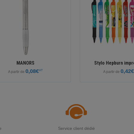
MANORS
Stylo Hepburn impr
0,08€
0,42€
HT
A partir de
A partir de
e
Service client dédié