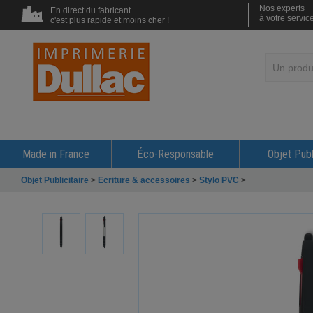
Nos experts
En direct du fabricant
à votre servic
c'est plus rapide et moins cher !
Made in France
Éco-Responsable
Objet Publ
Objet Publicitaire
>
Ecriture & accessoires
>
Stylo PVC
>