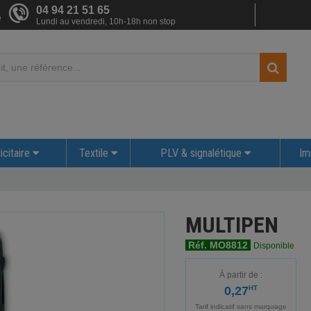
04 94 21 51 65
e
Lundi au vendredi, 10h-18h non stop
icitaire
Textile
PLV & signalétique
Im
MULTIPEN
Réf. MO8812
Disponible
À partir de :
0,27
HT
Tarif indicatif sans marquage