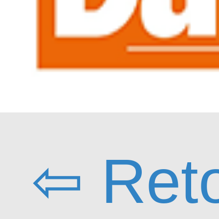
⇦ Ret