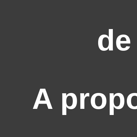
de
A prop