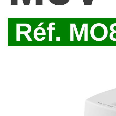
Réf. MO