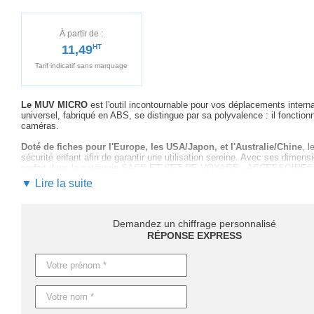
À partir de :
11,49
HT
Tarif indicatif sans marquage
Le MUV MICRO
est l'outil incontournable pour vos déplacements interna
universel, fabriqué en ABS, se distingue par sa polyvalence : il fonction
caméras.
Doté de fiches pour l'Europe, les USA/Japon, et l'Australie/Chine
, 
sécurité enfant afin de garantir une utilisation sereine. Avec ses dime
parfait dans la catégorie SACS ET SET DE VOYAGE - ACCESSOIR
▼ Lire la suite
Cette adaptateur se transforme en
cadeau promotionnel ingénieux
pou
vous conseiller sur la personnalisation, assurant
un marquage optimal
livraison finale, nous garantissons
un suivi personnalisé et réactif
tout
Demandez un chiffrage personnalisé
Le MUV MICRO est non seulement un
outil pratique et fonctionnel
, i
RÉPONSE EXPRESS
service rapide : comptez 4 jours ouvrables pour les produits sans marqu
Nous pouvons également ajuster les délais sur demande.
Ne laissez pas passer cette opportunité de renforcer votre marque grâc
personnalisé
pour intégrer
le MUV MICRO
à votre stratégie marketing !
Caractéristiques du produit :