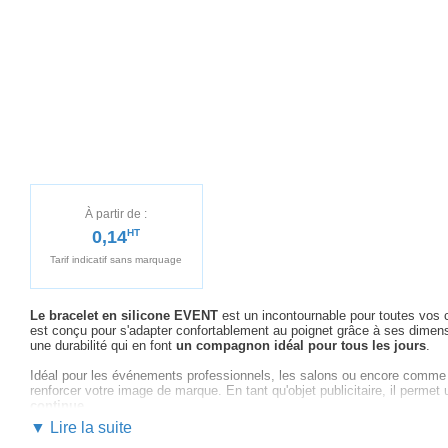
À partir de :
0,14
HT
Tarif indicatif sans marquage
Le bracelet en silicone EVENT
est un incontournable pour toutes vos 
est conçu pour s'adapter confortablement au poignet grâce à ses dime
une durabilité qui en font
un compagnon idéal pour tous les jours
.
Idéal pour les événements professionnels, les salons ou encore comme 
renforcer votre image de marque. En tant qu'objet publicitaire, il perme
continue
.
▼ Lire la suite
Lorsque vous choisissez de personnaliser ce bracelet, vous bénéficiez