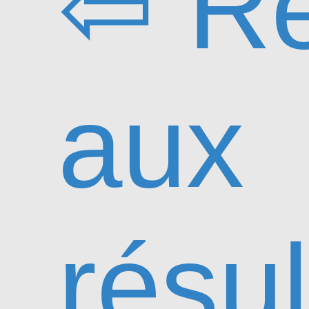
⇦ Re
aux
résul