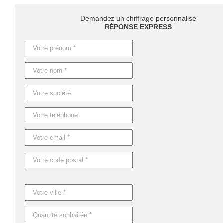
des couleurs jusqu'à la création de la maquette et le marquage optimal 
offrant une expérience de collaboration fluide et efficace.
Demandez un chiffrage personnalisé
Ne manquez pas cette opportunité
d'ajouter une touche personnelle 
RÉPONSE EXPRESS
laissez ce bracelet devenir
un élément central de votre stratégie mar
Concernant les
délais de production
, prévoyez
4 jours ouvrables po
d'une production en express ?
Nous pouvons adapter nos délais
pour 
Caractéristiques du produit :
Référence : MO8913
Nom : EVENT
Dimensions : Ø6X1CM