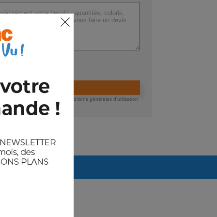
ers (max 200 Mo) :
ider la demande de devis
 devis, vous acceptez nos conditions générales d'utilisation
té des données.
Arrivages prévus