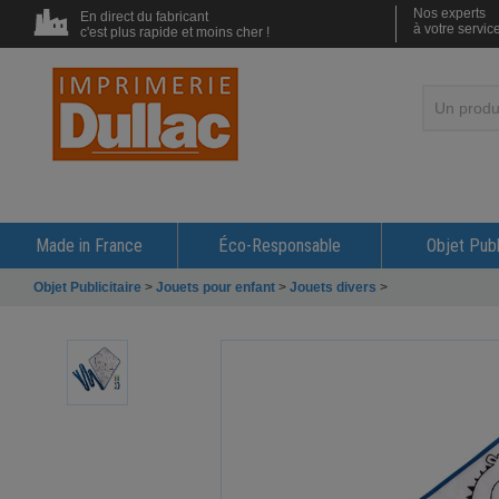
Nos experts
En direct du fabricant
à votre servic
c'est plus rapide et moins cher !
Made in France
Éco-Responsable
Objet Publ
Objet Publicitaire
>
Jouets pour enfant
>
Jouets divers
>