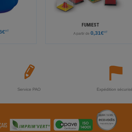
FUMIEST
6€
HT
0,31€
HT
A partir de
Service PAO
Expédition sécuris