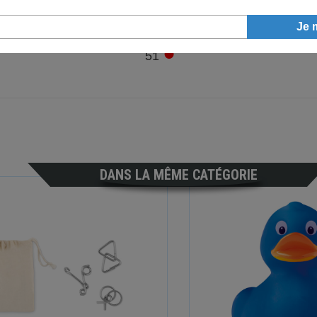
●
51
DANS LA MÊME CATÉGORIE