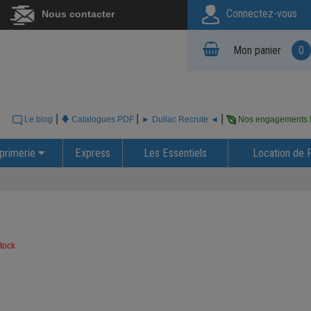
Connectez-vous
Nous contacter
Mon panier
0
|
|
|
Le blog
🡇 Catalogues PDF
► Dullac Recrute ◄
Nos engagements
primerie
Express
Les Essentiels
Location de 
tock