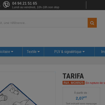
04 94 21 51 65
e
Lundi au vendredi, 10h-18h non stop
icitaire
Textile
PLV & signalétique
Im
TARIFA
Réf. MO8925
En rupture de s
À partir de :
2,07
HT
Tarif indicatif sans marquage