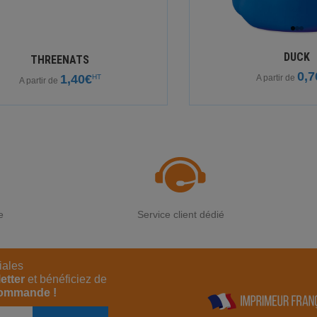
DUCK
THREENATS
0,7
1,40€
HT
A partir de
A partir de
e
Service client dédié
iales
etter
et bénéficiez de
commande !