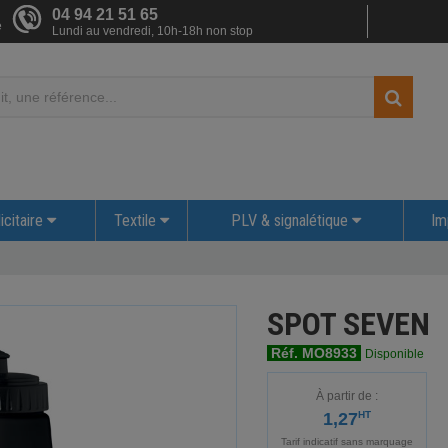
04 94 21 51 65
e
Lundi au vendredi, 10h-18h non stop
icitaire
Textile
PLV & signalétique
Im
SPOT SEVEN
Réf. MO8933
Disponible
À partir de :
1,27
HT
Tarif indicatif sans marquage