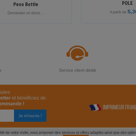
POLE
Peso Bottle
5,3
A partir de
Demander un devis ...
e
Service client dédié
iales
etter
et bénéficiez de
commande !
alité de votre visite, vous proposer des services et offres adaptés ainsi que des opt
experts
04 94 21 51 65