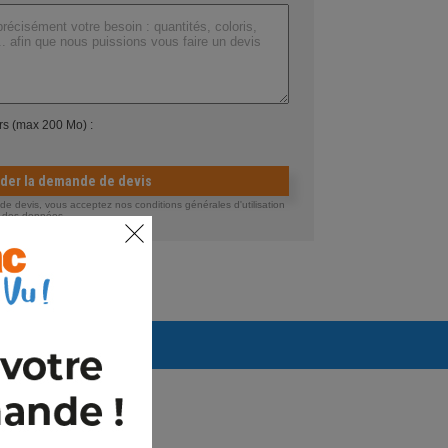
ers (max 200 Mo) :
ider la demande de devis
 devis, vous acceptez nos conditions générales d'utilisation
té des données.
Arrivages prévus