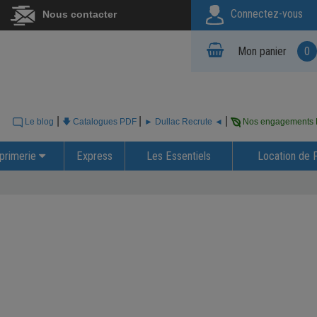
Connectez-vous
Nous contacter
Mon panier
0
|
|
|
Le blog
🡇 Catalogues PDF
► Dullac Recrute ◄
Nos engagements
primerie
Express
Les Essentiels
Location de 