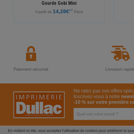
Gourde Gobi Mini
14,28€
HT
A partir de
Pièce
Paiement sécurisé
Livraison rapid
Ne ratez pas nos offres spéc
Inscrivez-vous à notre
newsl
-10 % sur votre première 
En visitant ce site, vous acceptez l'utilisation de cookies pour améliorer la qu
Nos 
Mentions légales
-
Conditions générales de vente