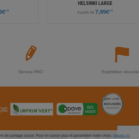
HELSINKI LARGE
6€
7,95€
HT
HT
A partir de
Service PAO
Expédition sécuris
ions de partage social. Pour en savoir plus et paramétrer votre choix,
cliquez ici
.