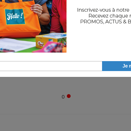
●
3348
●
2122
●
0