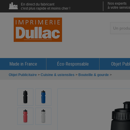
Nos experts
En direct du fabricant
à votre servic
c'est plus rapide et moins cher !
Made in France
Éco-Responsable
Objet Publ
Objet Publicitaire
>
Cuisine & ustensiles
>
Bouteille & gourde
>