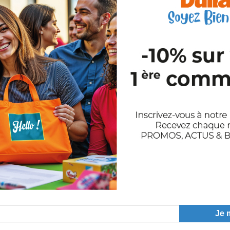
●
7212
●
13477
●
2780