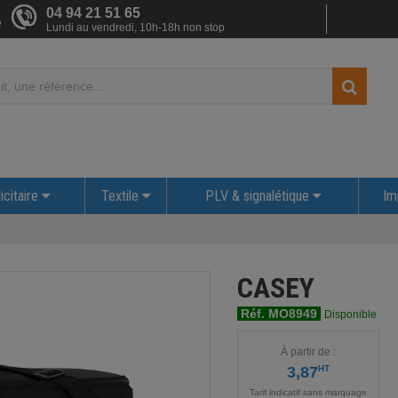
04 94 21 51 65
e
Lundi au vendredi, 10h-18h non stop
icitaire
Textile
PLV & signalétique
Im
CASEY
Réf. MO8949
Disponible
À partir de :
3,87
HT
Tarif indicatif sans marquage