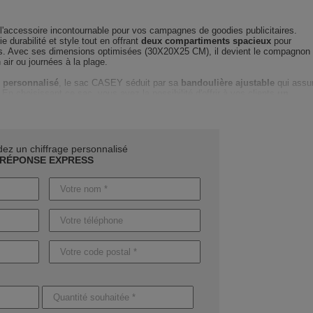
l'accessoire incontournable pour vos campagnes de goodies publicitaires.
llie durabilité et style tout en offrant
deux compartiments spacieux
pour
ns. Avec ses dimensions optimisées (30X20X25 CM), il devient le compagnon
n air ou journées à la plage.
 personnalisé
, le sac CASEY séduit par sa
bandoulière ajustable
qui assu
 En choisissant ce sac, vous avez la possibilité d'offrir à vos clients
un
t
qui mettra en valeur votre marque.
vies et soyez assuré que
notre équipe de professionnels vous accompagn
n du coloris au marquage optimal pour votre logo, nous sommes là pour
rendr
z un chiffrage personnalisé
RÉPONSE EXPRESS
événements d'entreprise en offrant ce sac isotherme comme
cadeau d'affaires
is rapide et personnalisé maintenant
et découvrez comment ce produit peu
ing.
aison peuvent varier
: comptez 4 jours ouvrables pour des produits sans
s pour ceux avec personnalisation. Pour vos besoins urgents, une production
nde.