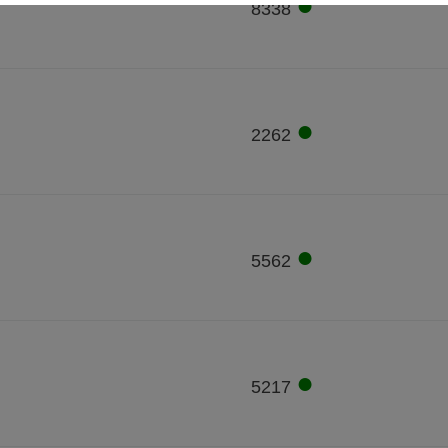
●
8338
●
2262
●
5562
●
5217