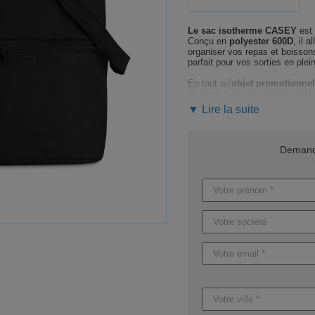
Le sac isotherme CASEY
est 
Conçu en
polyester 600D
, il a
organiser vos repas et boisso
parfait pour vos sorties en plei
En tant qu'
objet promotionnel
un confort de transport inégalé.
produit fonctionnel et élégan
▼ Lire la suite
Personnalisez-le selon vos en
à chaque étape. De la sélectio
votre projet unique
.
Demande
Faites sensation lors de vos 
original
. Demandez
votre dev
renforcer votre stratégie market
Sachez que
les délais de livr
marquage, et entre 8 à 12 jour
express est possible sur dema
Caractéristiques du produit :
Référence : MO8949
Nom : CASEY
Dimensions : 30X20X25CM