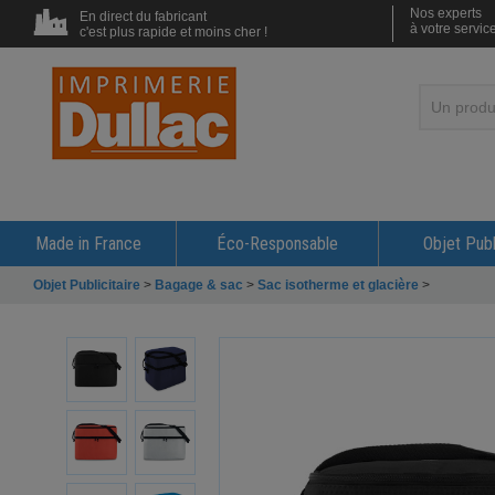
Nos experts
En direct du fabricant
à votre servic
c'est plus rapide et moins cher !
Made in France
Éco-Responsable
Objet Publ
Objet Publicitaire
>
Bagage & sac
>
Sac isotherme et glacière
>