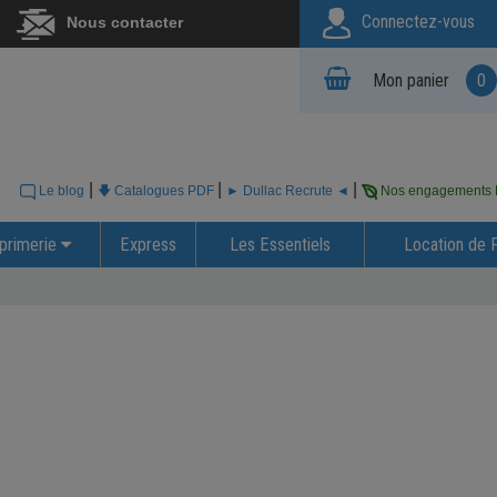
Connectez-vous
Nous contacter
Mon panier
0
|
|
|
Le blog
🡇 Catalogues PDF
► Dullac Recrute ◄
Nos engagements
primerie
Express
Les Essentiels
Location de 