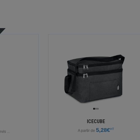
ICECUBE
G
5,28€
HT
A partir de
is ...