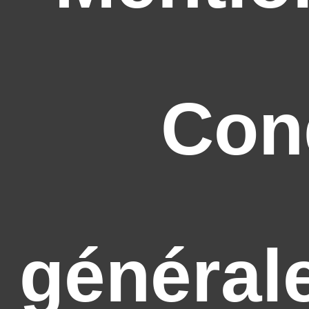
Con
général