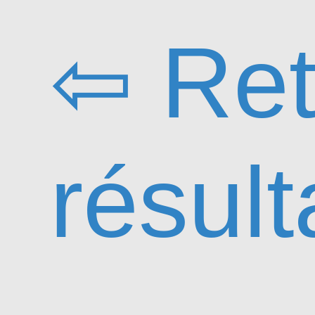
⇦ Ret
résult