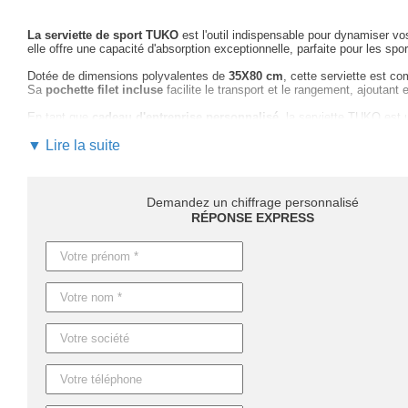
La serviette de sport TUKO
est l'outil indispensable pour dynamiser v
elle offre une capacité d'absorption exceptionnelle, parfaite pour les sp
Dotée de dimensions polyvalentes de
35X80 cm
, cette serviette est co
Sa
pochette filet incluse
facilite le transport et le rangement, ajoutan
En tant que
cadeau d'entreprise personnalisé
, la serviette TUKO est
Profitez de
notre expertise
pour personnaliser votre serviette avec le m
▼ Lire la suite
Notre équipe expérimentée vous guidera
à travers toutes les étapes, 
votre fichier. Avec un suivi personnalisé garanti, vous êtes sûr de recev
N'hésitez pas,
demandez votre devis rapide et personnalisé
, et déc
Demandez un chiffrage personnalisé
promotionnelle
.
RÉPONSE EXPRESS
Pour les délais, sachez que ceux-ci varient en fonction de la quantité 
marquage
et entre
8 et 12 jours pour des produits personnalisés
. U
Caractéristiques du produit :
Référence : MO9025
Nom : TUKO
Dimensions : 35X80CM