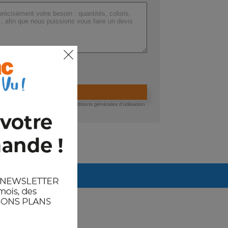
ers (max 200 Mo) :
ider la demande de devis
 devis, vous acceptez nos conditions générales d'utilisation
té des données.
Arrivages prévus