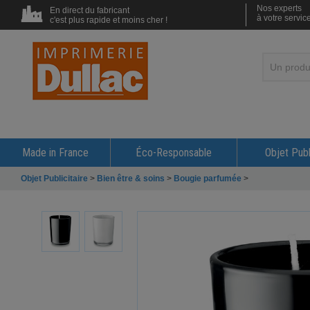
Nos experts
En direct du fabricant
à votre servic
c'est plus rapide et moins cher !
Made in France
Éco-Responsable
Objet Publ
Objet Publicitaire
>
Bien être & soins
>
Bougie parfumée
>