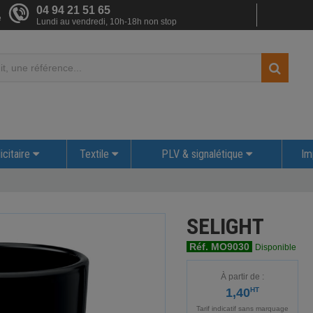
04 94 21 51 65
e
Lundi au vendredi, 10h-18h non stop
icitaire
Textile
PLV & signalétique
Im
SELIGHT
Réf. MO9030
Disponible
À partir de :
1,40
HT
Tarif indicatif sans marquage