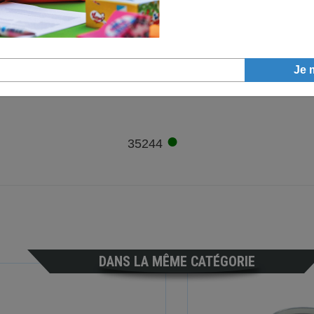
●
13802
●
35244
DANS LA MÊME CATÉGORIE