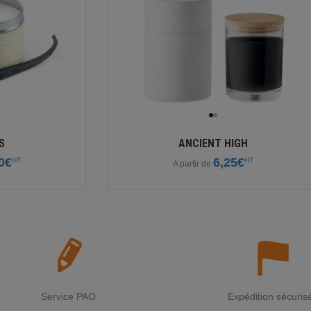
S
ANCIENT HIGH
0€
6,25€
HT
HT
A partir de
Service PAO
Expédition sécuris