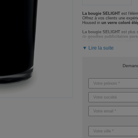
La bougie SELIGHT
est l'élé
Offrez à vos clients une expér
Housed in
un verre coloré élé
La bougie SELIGHT
est plus 
de
goodies publicitaires per
et détend, rendant
vos cadeaux
▼ Lire la suite
Nous assurons un accompagneme
vous guidera
à chaque étape, 
Nous mettons tout en œuvre po
percutant.
Demande
Profitez de délais flexibles : p
personnalisation, comptez entre
Ne laissez pas passer l'occasi
devis rapide et personnalisé
,
Caractéristiques du produit :
Référence : MO9030
Nom : SELIGHT
Dimensions : Ø5X6CM