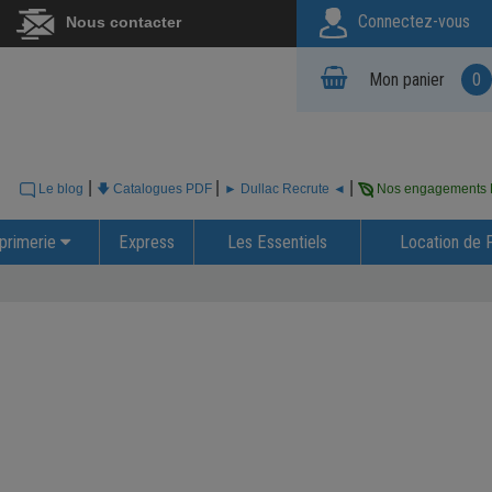
Connectez-vous
Nous contacter
Mon panier
0
|
|
|
Le blog
🡇 Catalogues PDF
► Dullac Recrute ◄
Nos engagements
primerie
Express
Les Essentiels
Location de 