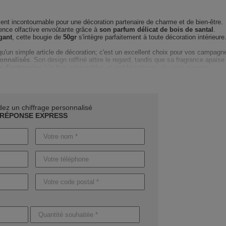
ment incontournable pour une décoration partenaire de charme et de bien-être.
ience olfactive envoûtante grâce à
son parfum délicat de bois de santal
.
gant
, cette bougie de
50gr
s'intègre parfaitement à toute décoration intérieure
qu'un simple article de décoration; c'est un excellent choix pour vos campagn
sonnalisés
. Son design raffiné attire le regard, tandis que sa fragrance apaise
 d'entreprise
à la fois mémorables et emblématiques de votre marque.
nt complet durant votre projet de personnalisation.
Notre équipe d'expert
du choix du design à
la création d'une maquette innovante et optimisée
.
ur que votre logo ou message soit mis en valeur avec un marquage adapté e
z un chiffrage personnalisé
RÉPONSE EXPRESS
our un produit non marqué, la livraison est possible sous 4 jours ouvrables. Av
 8 et 12 jours, avec une option express pour les plus pressés.
on de vous démarquer en cette fin d'année.
Demandez dès maintenant votre
 et faites de la bougie SELIGHT l'élément clé de votre stratégie marketing.