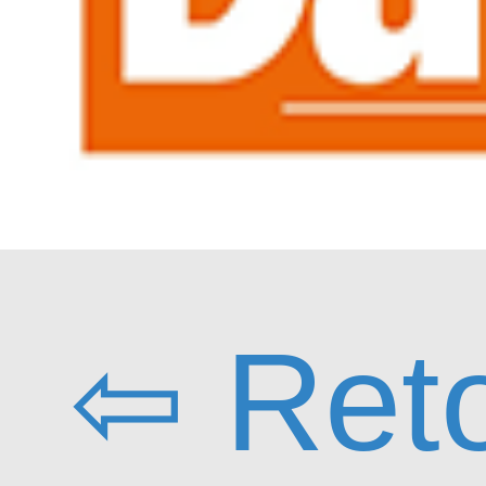
⇦ Ret