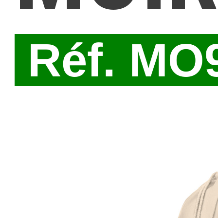
Réf. MO