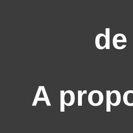
de
A prop