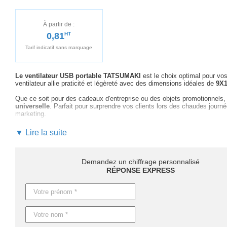
À partir de :
0,81
HT
Tarif indicatif sans marquage
Le ventilateur USB portable TATSUMAKI
est le choix optimal pour vo
ventilateur allie praticité et légèreté avec des dimensions idéales de
9X1
Que ce soit pour des cadeaux d'entreprise ou des objets promotionnels
universelle
. Parfait pour surprendre vos clients lors des chaudes journée
marketing.
Avec la personnalisation de ce ventilateur, vous serez
accompagné par
▼ Lire la suite
la meilleure technique de marquage, pour maximiser l'impact de votre
de votre projet.
Ne ratez pas l'occasion d'
impressionner votre audience avec le ven
Demandez un chiffrage personnalisé
découvrez comment cet article peut devenir
un élément marquant de v
RÉPONSE EXPRESS
Pour ce qui est des délais, ils peuvent varier selon la quantité :
4 jours
personnalisation
. Sur demande, nous pouvons également proposer u
Caractéristiques du produit :
Référence : MO9063
Nom : TATSUMAKI