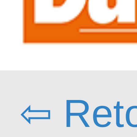
⇦ Ret