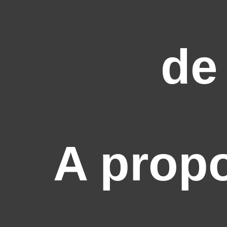
de
A prop