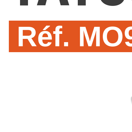
Réf. MO