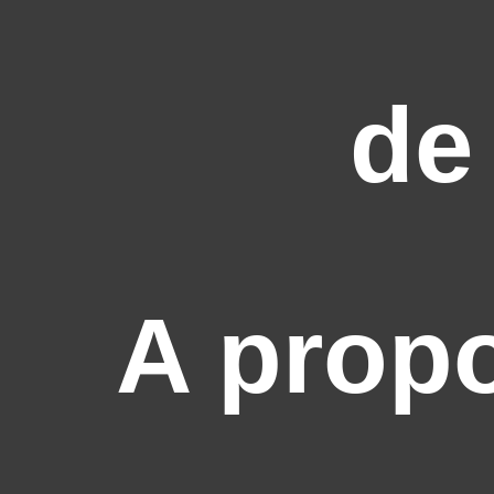
de
A prop