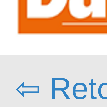
⇦ Ret