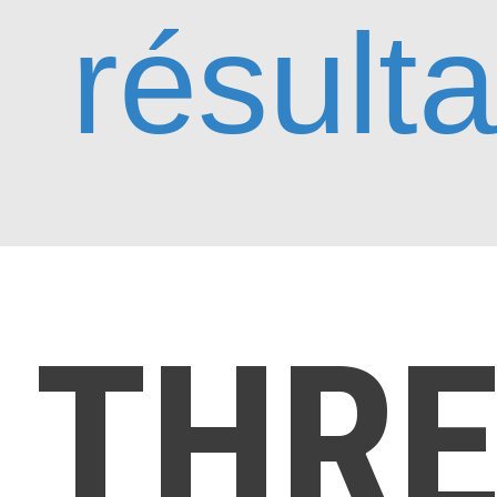
résulta
THR