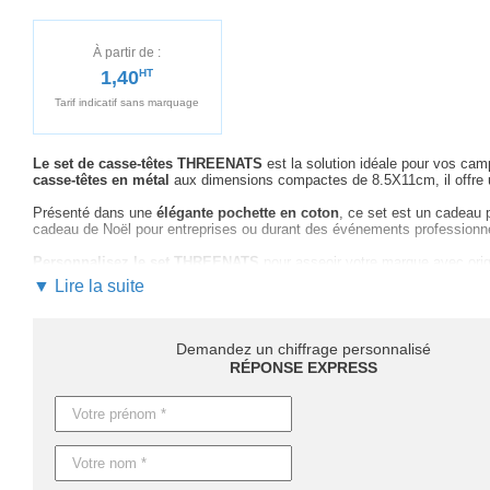
À partir de :
1,40
HT
Tarif indicatif sans marquage
Le set de casse-têtes THREENATS
est la solution idéale pour vos ca
casse-têtes en métal
aux dimensions compactes de 8.5X11cm, il offre un 
Présenté dans une
élégante pochette en coton
, ce set est un cadeau 
cadeau de Noël pour entreprises ou durant des événements professionnels
Personnalisez le set THREENATS
pour asseoir votre marque avec orig
pour vous accompagner dans le choix de la méthode de personnalisation o
▼ Lire la suite
personnalisé et réactif
.
Ne manquez pas cette opportunité exceptionnelle pour offrir
un objet pu
découvrez comment le set THREENATS peut devenir
un pilier de votr
Demandez un chiffrage personnalisé
RÉPONSE EXPRESS
En ce qui concerne les délais, nous offrons une flexibilité selon vos 
versions personnalisées, prévoyez
entre 8 et 12 jours
. Une production 
Caractéristiques du produit :
Référence : MO9191
Nom : THREENATS
Dimensions : 8.5X11CM