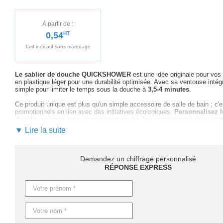
À partir de :
0,54
HT
Tarif indicatif sans marquage
Le sablier de douche QUICKSHOWER
est une idée originale pour vo
en plastique léger pour une durabilité optimisée. Avec sa ventouse intégr
simple pour limiter le temps sous la douche à
3,5-4 minutes
.
Ce produit unique est plus qu'un simple accessoire de salle de bain ; c'e
promotionnels en lien avec des initiatives écologiques.
Personnalisez 
durable, intégrant votre engagement envers l'environnement à votre stra
▼ Lire la suite
En optant pour la personnalisation de cet article, profitez d'un
accompag
Notre équipe est à votre disposition
pour vous guider dans le choix de
production finale, bénéficiez
d'un suivi personnalisé et réactif
afin de 
Demandez un chiffrage personnalisé
RÉPONSE EXPRESS
Demandez
un devis rapide et personnalisé
dès maintenant pour fair
d'entrepreneuriat responsable.
Notez que les délais peuvent varier en fonction de la quantité command
ceux avec personnalisation. Une production expresse est également env
Caractéristiques du produit :