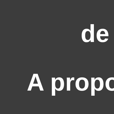
de
A prop