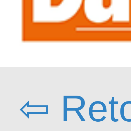
⇦ Ret