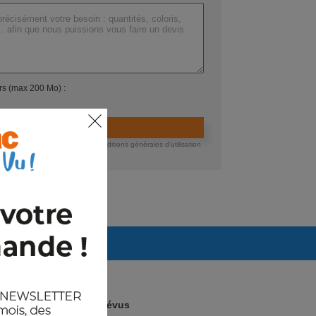
ers (max 200 Mo) :
ider la demande de devis
 devis, vous acceptez nos conditions générales d'utilisation
té des données.
Arrivages prévus