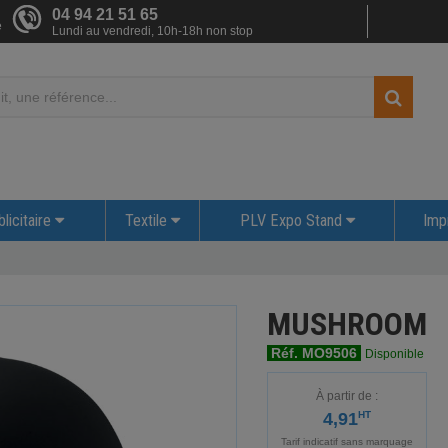
04 94 21 51 65
e
Lundi au vendredi, 10h-18h non stop
licitaire
Textile
PLV Expo Stand
Imp
MUSHROOM
Réf. MO9506
Disponible
À partir de :
4,91
HT
Tarif indicatif sans marquage