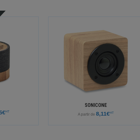
SONICONE
5€
HT
8,11€
HT
A partir de