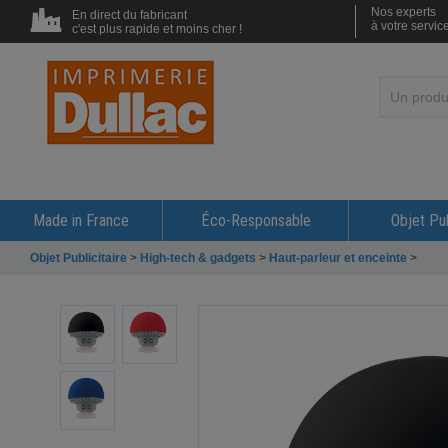
Nos experts
En direct du fabricant
à votre servic
c'est plus rapide et moins cher !
Made in France
Éco-Responsable
Objet Pub
Objet Publicitaire
>
High-tech & gadgets
>
Haut-parleur et enceinte
>