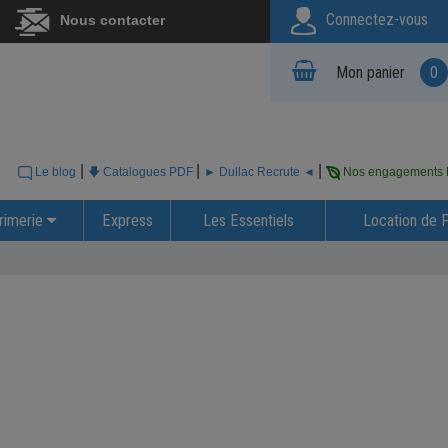
Connectez-vous
Nous contacter
Mon panier
0
|
|
|
Le blog
🡇 Catalogues PDF
► Dullac Recrute ◄
Nos engagements
rimerie
Express
Les Essentiels
Location de 