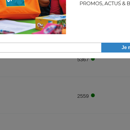
●
8229
●
5367
●
2559