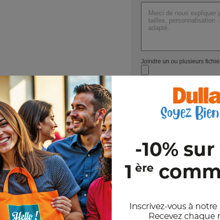
Référence : MO9506
Nom : MUSHROOM
Dimensions : Ø5,5X5 CM
Joindre un ou plusieurs fichi
Val
En nous envoyant votre demande de
et notre politique de confidentiali
Stocks