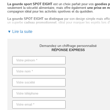
La gourde sport SPOT EIGHT
est un choix parfait pour vos
goodies p
seulement la sécurité alimentaire, mais offre également
une prise en 
compagnon idéal pour les activités sportives et du quotidien.
La gourde SPOT EIGHT se distingue
par son design simple mais effic
un superbe
cadeau promotionnel
, idéal pour marquer les esprits lors 
En choisissant de personnaliser cette gourde, vous êtes
accompagné pa
▼ Lire la suite
marquage et les choix de coloris qui maximiseront
l'impact de votre c
garantissons
un suivi sur mesure
.
Ne manquez pas cette opportunité de
valoriser votre marque avec l
Demandez un chiffrage personnalisé
découvrir comment ce produit peut
booster votre visibilité et fidéliser
RÉPONSE EXPRESS
Les délais de livraison peuvent varier. Comptez
4 jours ouvrables pou
Pour des besoins urgents, une production express est également dispo
Caractéristiques du produit :
Référence : MO9538
Nom : SPOT EIGHT
Dimensions : Ø6,5X18,5 CM