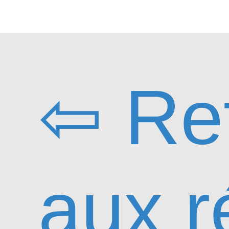
⇦ Re
aux r