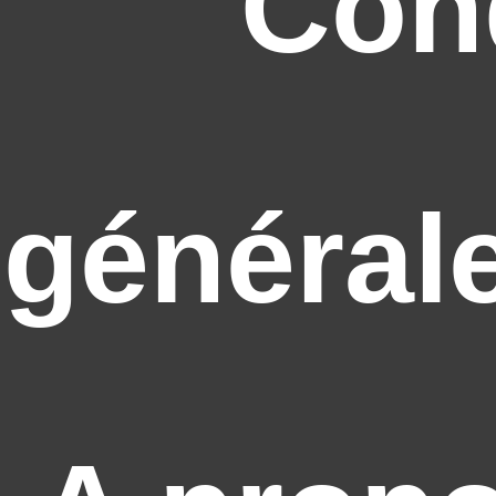
Con
général