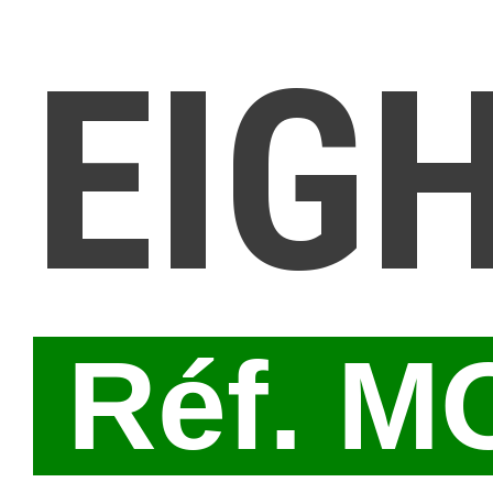
EIG
Réf. M