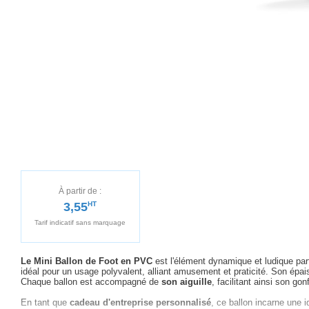
À partir de :
3,55
HT
Tarif indicatif sans marquage
Le Mini Ballon de Foot en PVC
est l'élément dynamique et ludique par
idéal pour un usage polyvalent, alliant amusement et praticité. Son épais
Chaque ballon est accompagné de
son aiguille
, facilitant ainsi son go
En tant que
cadeau d'entreprise personnalisé
, ce ballon incarne une i