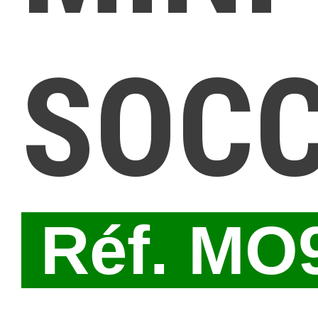
SOC
Réf. MO