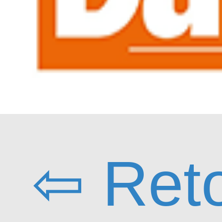
⇦ Ret