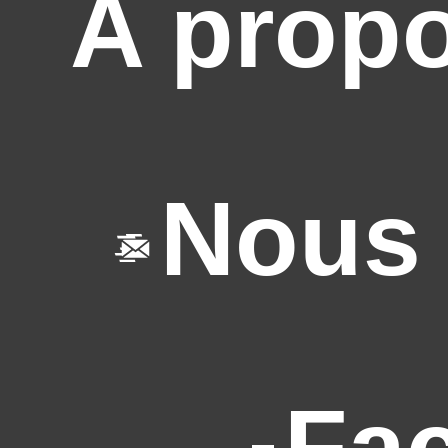
A prop
Nous 
Fa