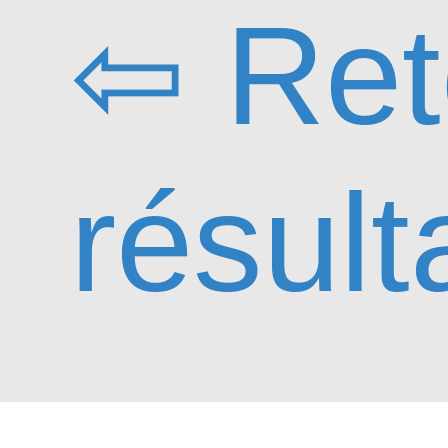
⇦ Ret
résult