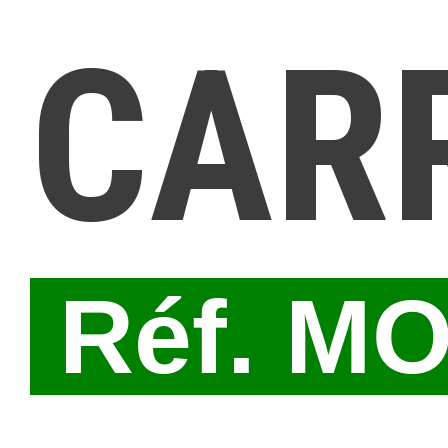
CAR
Réf. M