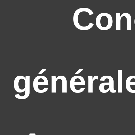
Con
général