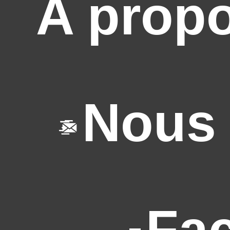
A prop
Nous 
Fa