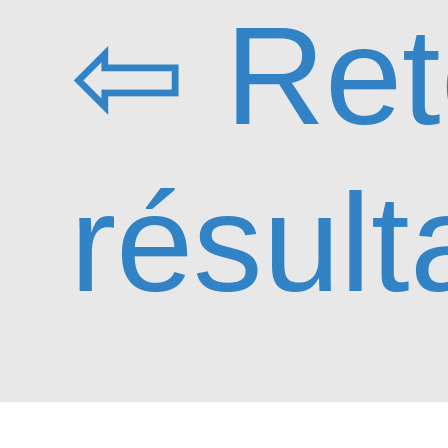
⇦ Ret
résult