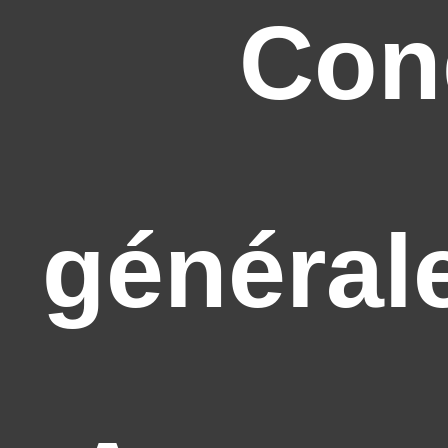
Con
général