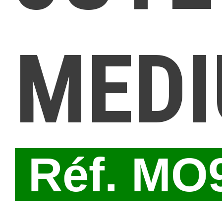
MED
Réf. MO