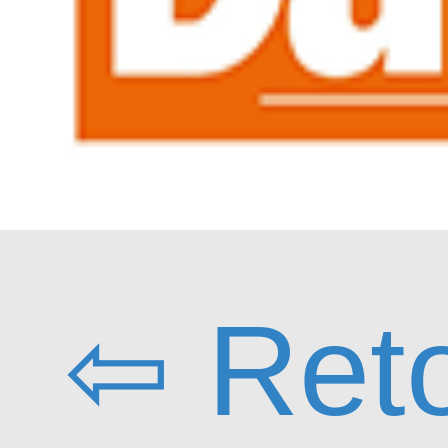
⇦ Ret