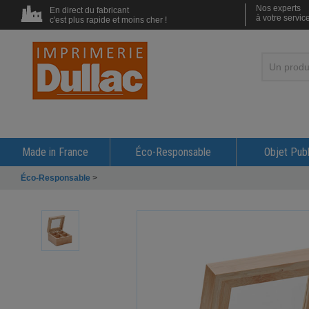
Nos experts
En direct du fabricant
à votre servic
c'est plus rapide et moins cher !
Made in France
Éco-Responsable
Objet Publ
Éco-Responsable
>