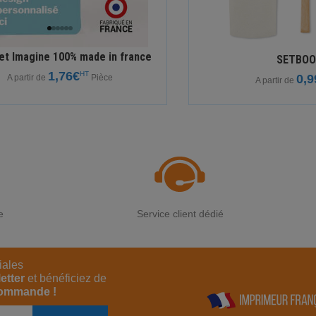
et Imagine 100% made in france
SETBOO
1,76€
HT
0,9
A partir de
Pièce
A partir de
e
Service client dédié
iales
etter
et bénéficiez de
commande !