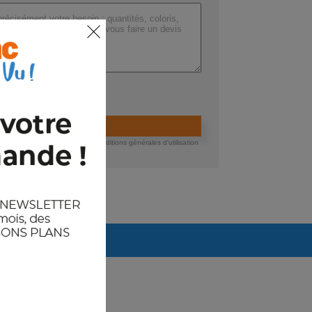
ers (max 200 Mo) :
ider la demande de devis
 devis, vous acceptez nos conditions générales d'utilisation
té des données.
Arrivages prévus