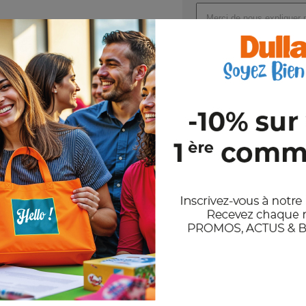
Référence : MO9950
Nom : CAMPO TEA
Dimensions : 14X14X7.5CM
Joindre un ou plusieurs fichi
Val
En nous envoyant votre demande de
et notre politique de confidentiali
Stocks