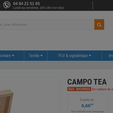
04 94 21 51 65
e
Lundi au vendredi, 10h-18h non stop
icitaire
Textile
PLV & signalétique
Im
CAMPO TEA
Réf. MO9950
En rupture de s
À partir de :
6,66
HT
Tarif indicatif sans marquage