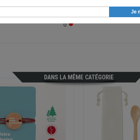
●
0
DANS LA MÊME CATÉGORIE