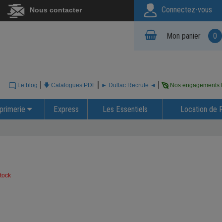
Connectez-vous
Nous contacter
Mon panier
0
|
|
|
Le blog
🡇 Catalogues PDF
► Dullac Recrute ◄
Nos engagements
primerie
Express
Les Essentiels
Location de 
tock