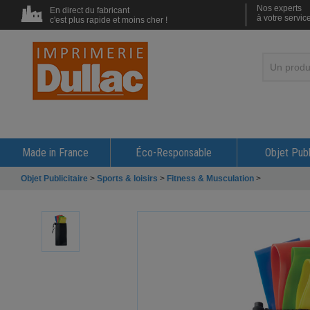
Nos experts
En direct du fabricant
à votre servic
c'est plus rapide et moins cher !
Made in France
Éco-Responsable
Objet Publ
Objet Publicitaire
>
Sports & loisirs
>
Fitness & Musculation
>