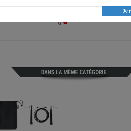
●
0
DANS LA MÊME CATÉGORIE