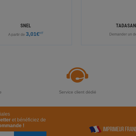
SNEL
TADASA
3,01€
HT
Demander un dev
A partir de
e
Service client dédié
iales
etter
et bénéficiez de
commande !