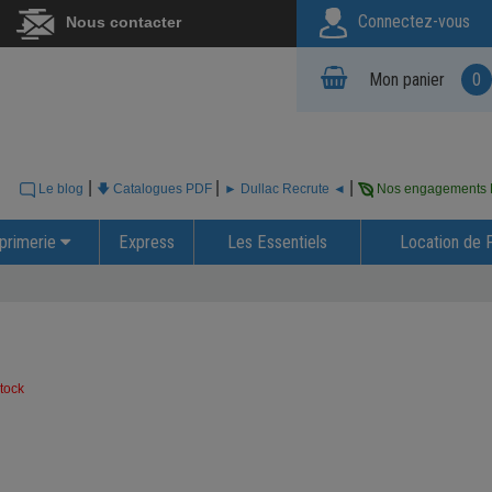
Connectez-vous
Nous contacter
Mon panier
0
|
|
|
Le blog
🡇 Catalogues PDF
► Dullac Recrute ◄
Nos engagements
primerie
Express
Les Essentiels
Location de 
tock