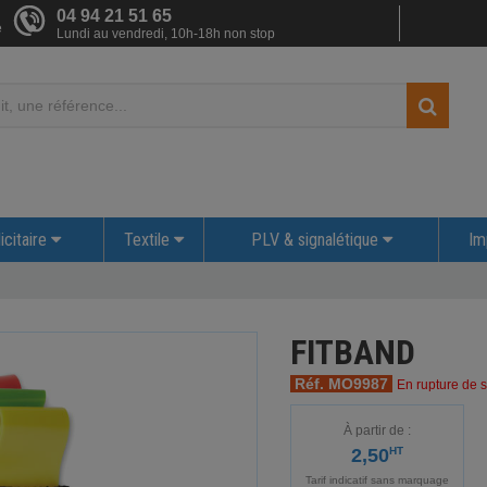
04 94 21 51 65
e
Lundi au vendredi, 10h-18h non stop
icitaire
Textile
PLV & signalétique
Im
FITBAND
Réf. MO9987
En rupture de s
À partir de :
2,50
HT
Tarif indicatif sans marquage