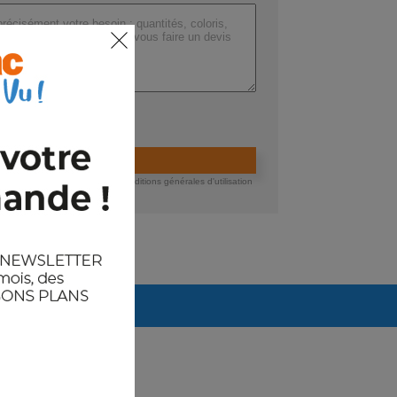
ers (max 200 Mo) :
ider la demande de devis
 devis, vous acceptez nos conditions générales d'utilisation
té des données.
rrivages prévus