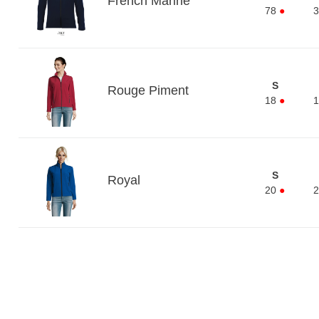
French Marine
78
●
3
S
Rouge Piment
18
●
1
S
Royal
20
●
2