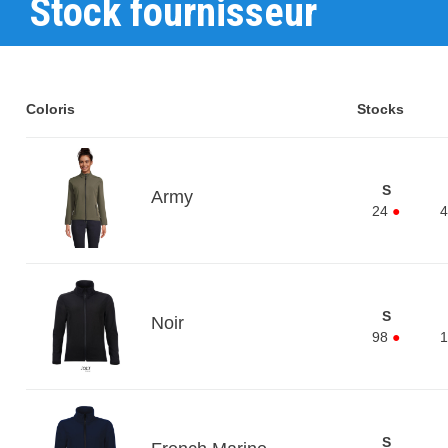
Stock fournisseur
Coloris
Stocks
S
Army
24
●
4
S
Noir
98
●
1
S