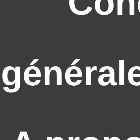
Con
général