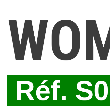
WO
Réf. S