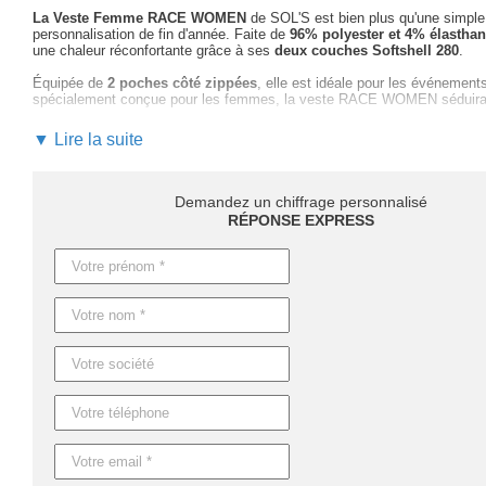
La Veste Femme RACE WOMEN
de SOL'S est bien plus qu'une simple pr
personnalisation de fin d'année. Faite de
96% polyester et 4% élastha
une chaleur réconfortante grâce à ses
deux couches Softshell 280
.
Équipée de
2 poches côté zippées
, elle est idéale pour les événement
spécialement conçue pour les femmes, la veste RACE WOMEN séduira sa
Pour personnaliser cette veste à l'image de votre entreprise,
notre équi
▼ Lire la suite
maquette pour choisir
la technique de marquage optimale
, que ce soi
suivi personnalisé pour la réalisation de votre projet
.
Ne perdez pas de temps :
demandez votre devis rapide et personnal
Demandez un chiffrage personnalisé
de communication textile !
RÉPONSE EXPRESS
Les délais de livraison varient selon la quantité :
4 jours ouvrables sa
également possible sur demande
pour répondre à vos besoins urgent
Caractéristiques du produit :
Référence : S01194
Nom : RACE WOMEN
Dimensions :