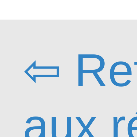
⇦ Re
aux r