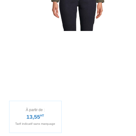
À partir de :
13,55
HT
Tarif indicatif sans marquage