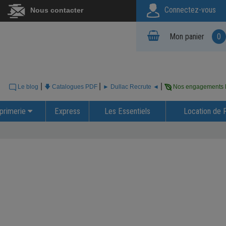
Connectez-vous
Nous contacter
Mon panier
0
|
|
|
Le blog
🡇 Catalogues PDF
► Dullac Recrute ◄
Nos engagements
primerie
Express
Les Essentiels
Location de 