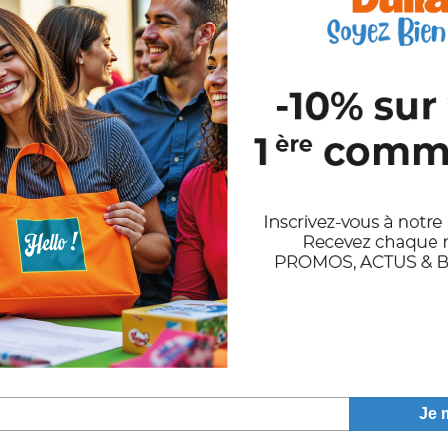
S
M
L
XL
XXL
3XL
421
●
779
●
2429
●
1401
●
180
●
138
S
M
L
XL
XXL
3XL
1560
●
70
●
38
●
37
●
19
●
40
●
S
M
L
XL
XXL
3XL
38
●
883
●
751
●
525
●
825
●
58
●
S
M
L
XL
XXL
3X