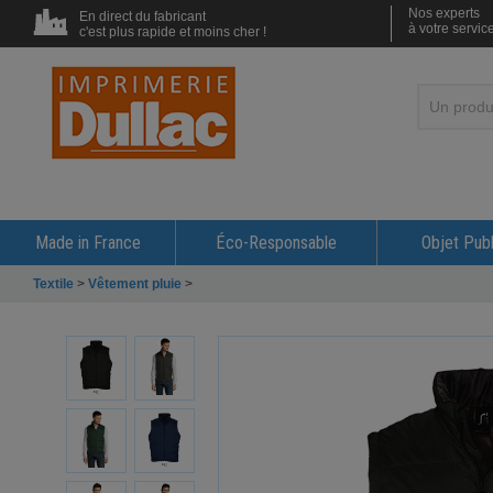
Nos experts
En direct du fabricant
à votre servic
c'est plus rapide et moins cher !
Made in France
Éco-Responsable
Objet Publ
Textile
>
Vêtement pluie
>