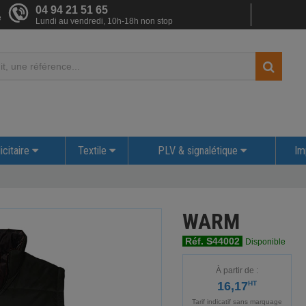
04 94 21 51 65
e
Lundi au vendredi, 10h-18h non stop
icitaire
Textile
PLV & signalétique
Im
WARM
Réf. S44002
Disponible
À partir de :
16,17
HT
Tarif indicatif sans marquage