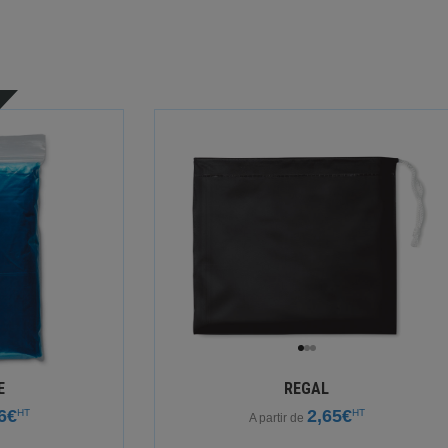
E
REGAL
6€
2,65€
HT
HT
A partir de