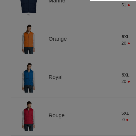
Marine
51
●
5XL
Orange
20
●
5XL
Royal
20
●
5XL
Rouge
0
●