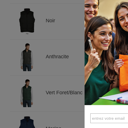
5XL
Noir
57
●
5XL
Anthracite
20
●
5XL
Vert Foret/Blanc
48
●
5XL