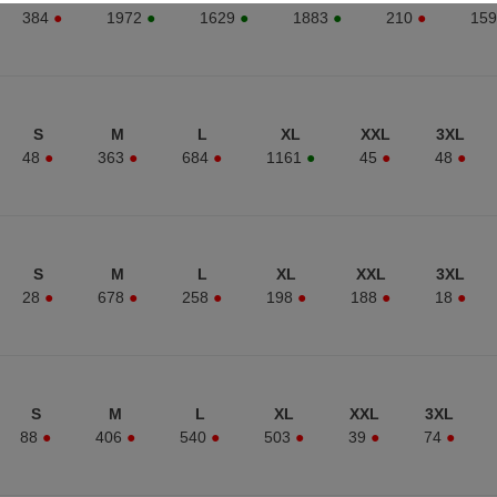
384
●
1972
●
1629
●
1883
●
210
●
159
S
M
L
XL
XXL
3XL
48
●
363
●
684
●
1161
●
45
●
48
●
S
M
L
XL
XXL
3XL
28
●
678
●
258
●
198
●
188
●
18
●
S
M
L
XL
XXL
3XL
88
●
406
●
540
●
503
●
39
●
74
●