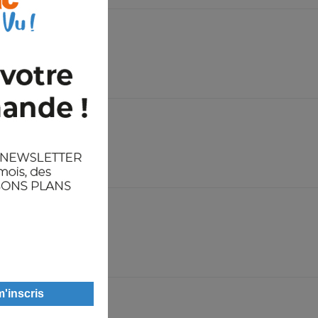
4XL
●
35
●
4XL
20
●
4XL
50
●
L
4XL