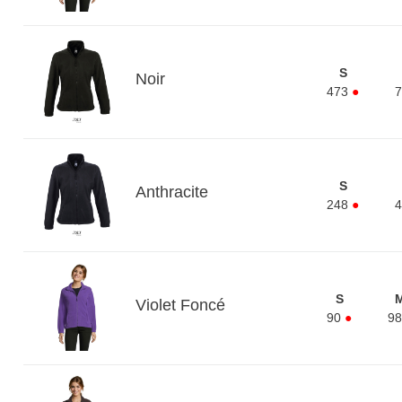
S
Noir
473
●
7
S
Anthracite
248
●
4
S
Violet Foncé
90
●
98