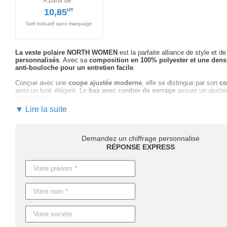
À partir de :
10,85
HT
Tarif indicatif sans marquage
La veste polaire NORTH WOMEN
est la parfaite alliance de style et de
personnalisés
. Avec sa
composition en 100% polyester et une dens
anti-bouloche pour un entretien facile
.
Conçue avec une
coupe ajustée moderne
, elle se distingue par son
co
ainsi un look élégant. Le
bas avec cordon de serrage
assure un ajustem
sophistiquée.
▼ Lire la suite
Idéale comme
vêtement publicitaire
, cette veste polaire s’adapte par
comme
cadeau d'entreprise
,
la veste NORTH WOMEN
vous permet d
Notre équipe se tient à votre disposition
pour vous accompagner dans l
Demandez un chiffrage personnalisé
expertise
pour garantir que votre logo ou message ait un impact puissan
RÉPONSE EXPRESS
Concernant les délais, ils peuvent varier selon la quantité : 4 jours ou
requiert entre
8 et 12 jours ouvrables
. Pour les délais plus serrés,
une 
Ne manquez pas l’opportunité de
renforcer votre image de marque a
pour découvrir comment cette veste peut devenir un pilier de votre strat
Caractéristiques du produit :
Référence : S54500
Nom : NORTH WOMEN