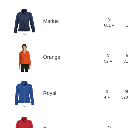
S
Marine
681
●
1
S
Orange
52
●
91
S
M
Royal
4
●
328
S