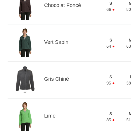
S
Chocolat Foncé
66
●
80
S
Vert Sapin
64
●
63
S
Gris Chiné
95
●
38
S
Lime
85
●
51