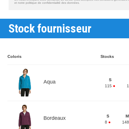
et notre politique de confidentialité des données.
Stock fournisseur
Coloris
Stocks
S
Aqua
115
●
1
S
M
Bordeaux
8
●
148