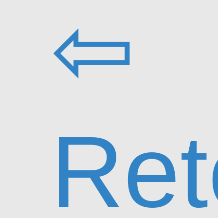
⇦
Ret