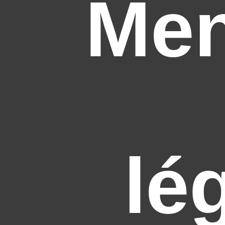
Men
lé