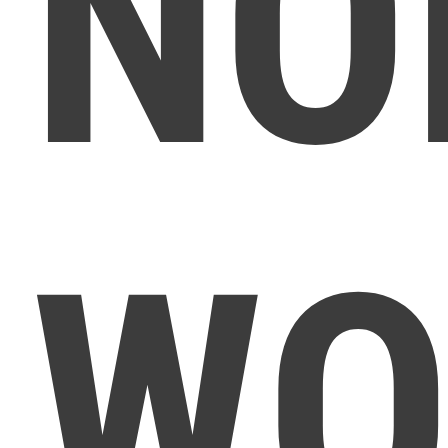
NO
WO