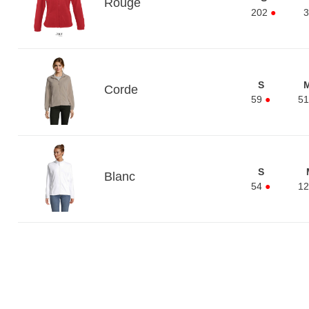
Rouge
202
●
3
S
Corde
59
●
51
S
Blanc
54
●
12