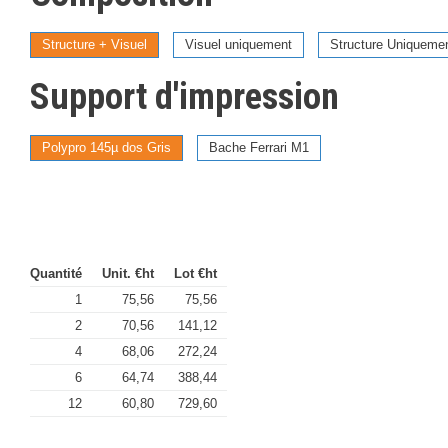
Structure + Visuel
Visuel uniquement
Structure Uniqueme
Support d'impression
Polypro 145µ dos Gris
Bache Ferrari M1
Quantité
Unit. €ht
Lot €ht
1
75,56
75,56
2
70,56
141,12
4
68,06
272,24
6
64,74
388,44
12
60,80
729,60