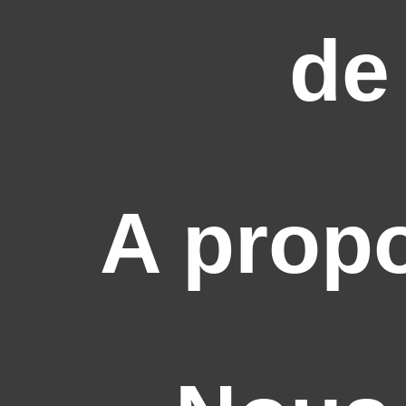
de
A prop