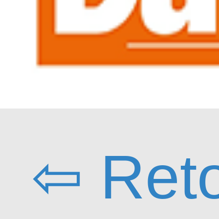
⇦ Reto