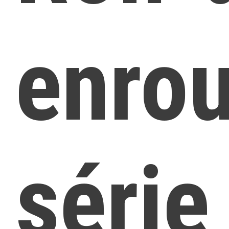
enrou
série