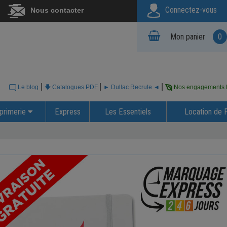
Connectez-vous
Nous contacter
Mon panier
0
|
|
|
Le blog
🡇 Catalogues PDF
► Dullac Recrute ◄
Nos engagements
primerie
Express
Les Essentiels
Location de 