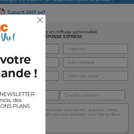
Gabarit-3097.pdf
Demandez un chiffrage personnalisé
RÉPONSE EXPRESS