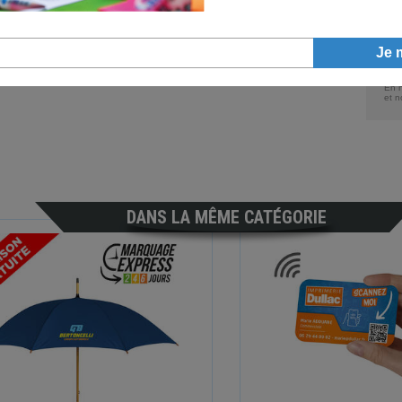
Joi
En n
et n
DANS LA MÊME CATÉGORIE