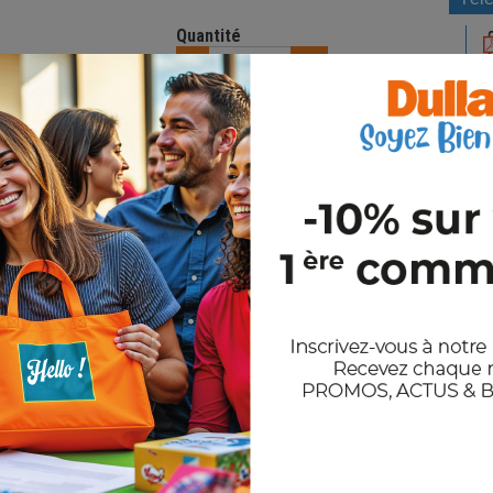
Quantité
-
+
6,74 €
Prix unitaire HT
Total HT
134,80 €
Etape suivante
Fichier et Délai