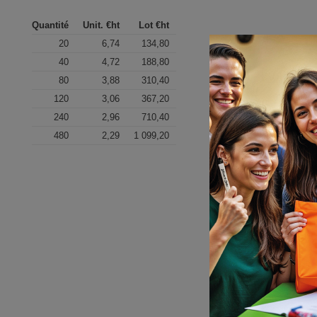
Quantité
Unit. €ht
Lot €ht
20
6,74
134,80
40
4,72
188,80
80
3,88
310,40
120
3,06
367,20
240
2,96
710,40
480
2,29
1 099,20