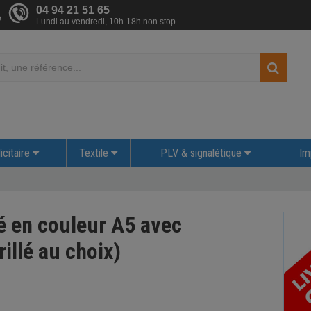
04 94 21 51 65
e
Lundi au vendredi, 10h-18h non stop
icitaire
Textile
PLV & signalétique
Im
sé en couleur A5 avec
illé au choix)