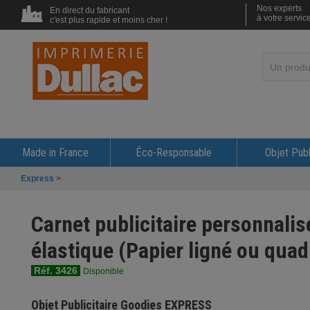
Nos experts
En direct du fabricant
à votre servic
c'est plus rapide et moins cher !
Made in France
Éco-Responsable
Objet Publ
Express
>
Carnet publicitaire personnali
élastique (Papier ligné ou quadr
Réf. 3426
Disponible
Objet Publicitaire Goodies EXPRESS