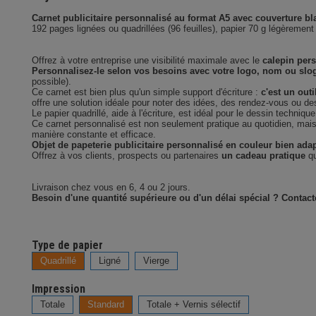
Carnet publicitaire personnalisé au format A5 avec couverture b
192 pages lignées ou quadrillées (96 feuilles), papier 70 g légèremen
Offrez à votre entreprise une visibilité maximale avec le
calepin pers
Personnalisez-le selon vos besoins avec votre logo, nom ou slo
possible).
Ce carnet est bien plus qu'un simple support d'écriture :
c'est un outi
offre une solution idéale pour noter des idées, des rendez-vous ou d
Le papier quadrillé, aide à l'écriture, est idéal pour le dessin techniq
Ce carnet personnalisé est non seulement pratique au quotidien, ma
manière constante et efficace.
Objet de papeterie publicitaire personnalisé en couleur bien adap
Offrez à vos clients, prospects ou partenaires
un cadeau pratique
qu
Livraison chez vous en 6, 4 ou 2 jours.
Besoin d'une quantité supérieure ou d'un délai spécial ? Contac
Type de papier
Quadrillé
Ligné
Vierge
Impression
Totale
Standard
Totale + Vernis sélectif