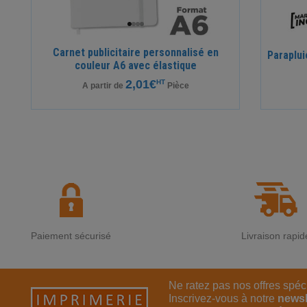
Carnet publicitaire personnalisé en
Paraplui
couleur A6 avec élastique
2,01€
HT
A partir de
Pièce
Paiement sécurisé
Livraison rapid
Ne ratez pas nos offres spéc
Inscrivez-vous à notre
newsl