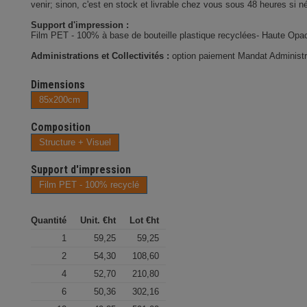
venir; sinon, c'est en stock et livrable chez vous sous 48 heures si n
Support d'impression :
Film PET - 100% à base de bouteille plastique recyclées- Haute Opa
Administrations et Collectivités :
option paiement Mandat Administrat
Dimensions
85x200cm
Composition
Structure + Visuel
Support d'impression
Film PET - 100% recyclé
Quantité
Unit. €ht
Lot €ht
1
59,25
59,25
2
54,30
108,60
4
52,70
210,80
6
50,36
302,16