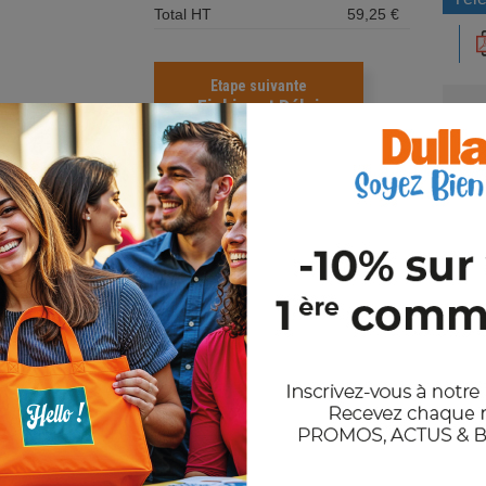
Total HT
59,25 €
Etape suivante
Fichier et Délai