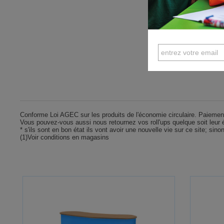
Conforme Loi AGEC sur les produits de l'économie circulaire. Paiement 
Vous pouvez-vous aussi nous retournez vos roll'ups quelque soit leur ét
* s'ils sont en bon état ils vont avoir une nouvelle vie sur ce site; sino
(1)Voir conditions en magasins