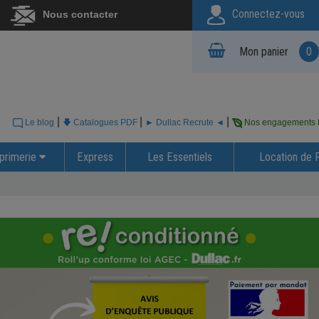
Connectez-vous
Nous contacter
Mon panier
0
|
|
|
Le blog
🡇 Catalogues PDF
► Dullac Recrute ◄
Nos engagements
primerie
Express
Les Essentiels
Location de 