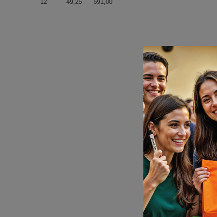
12
49,25
591,00