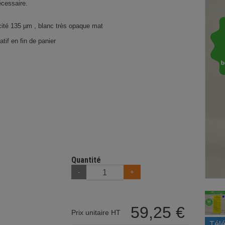
écessaire.
cité 135 µm , blanc très opaque mat
if en fin de panier
Quantité
-
+
59,25 €
Prix unitaire HT
Télé