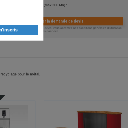
ndre un ou plusieurs fichiers (max 200 Mo) :
Valider la demande de devis
ous envoyant votre demande de devis, vous acceptez nos conditions générales d'utilisation
otre politique de confidentialité des données.
u recyclage pour le métal.