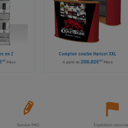
es en Z
Comptoir courbe Haricot XXL
€
288,82€
HT
HT
Pièce
A partir de
Pièce
Service PAO
Expédition sécuris