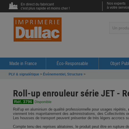
Nos experts
En direct du fabricant
à votre servic
c'est plus rapide et moins cher !
Made in France
Éco-Responsable
Objet Publ
PLV & signalétique
>
Événementiel, Structure
>
Roll-up enrouleur série JET - 
Réf. 3796
Disponible
Roll'up en aluminium de qualité professionnelle pour usages répétés,
viennent très majoritairement des administrations, des Collectivités
Les housses de transport peuvent présenter de très légers accrocs sur
Compte tenu des reprises aléatoires, le produit peut être en rupture de