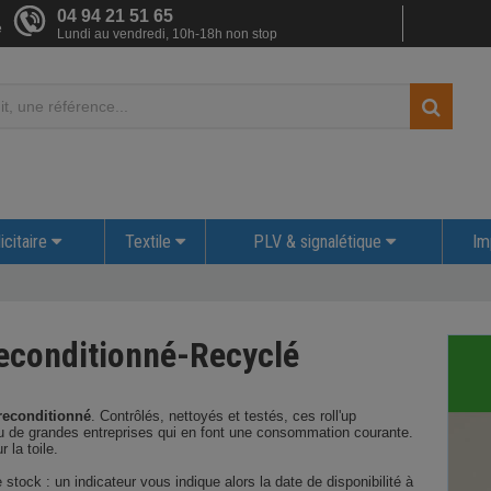
04 94 21 51 65
e
Lundi au vendredi, 10h-18h non stop
icitaire
Textile
PLV & signalétique
Im
Reconditionné-Recyclé
reconditionné
. Contrôlés, nettoyés et testés, ces roll'up
 ou de grandes entreprises qui en font une consommation courante.
 la toile.
 stock : un indicateur vous indique alors la date de disponibilité à