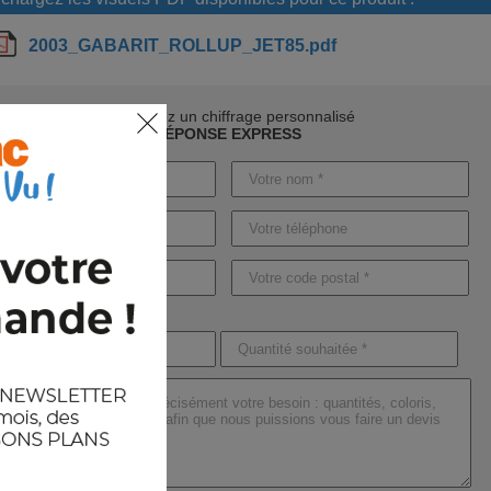
2003_GABARIT_ROLLUP_JET85.pdf
Demandez un chiffrage personnalisé
RÉPONSE EXPRESS