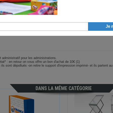
Joi
En n
et n
administratif pour les administrations.
at* : en retour on vous offre un bon d'achat de 10€ (1)
n ils sont dépollués -on retire le support d'impression imprimé- et ils partent a
DANS LA MÊME CATÉGORIE