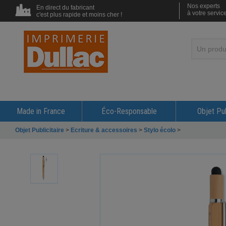
Nos experts
En direct du fabricant
à votre servic
c'est plus rapide et moins cher !
Made in France
Éco-Responsable
Objet Pub
Objet Publicitaire
>
Ecriture & accessoires
>
Stylo écolo
>