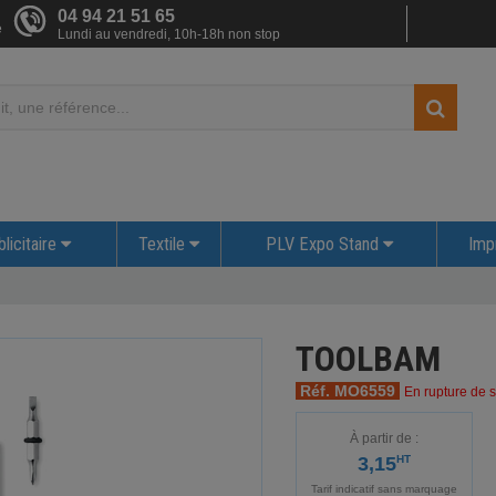
04 94 21 51 65
e
Lundi au vendredi, 10h-18h non stop
licitaire
Textile
PLV Expo Stand
Imp
TOOLBAM
Réf. MO6559
En rupture de s
À partir de :
3,15
HT
Tarif indicatif sans marquage