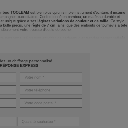
 bambou TOOLBAM
est bien plus qu’un simple instrument d'écriture; il incarne
 campagnes publicitaires. Confectionné en bambou, un matériau durable et
el et unique grâce à ses
légères variations de couleur et de taille
. Ce stylo
 à bulle précis, une
règle de 7 cm
, ainsi que des embouts de tournevis à tête
 idéalement votre trousse d'outils de poche.
ire personnalisé
ou pour enrichir vos
cadeaux d'entreprise personnalisés
,
té et esthétisme dans un design compact de
dimensions 1,3X1X15,1 CM
. Ave
é et son stylet, il devient l'accessoire de bureau indispensable pour vos clien
r
notre équipe d'experts
qui vous guidera à chaque étape, du choix des
z un chiffrage personnalisé
 marquage publicitaire optimal en fonction de votre logo ou message. Nos
RÉPONSE EXPRESS
de maquettes détaillées
pour garantir un rendu final exceptionnel.
e priorité. Pour des produits sans marquage, comptez environ
4 jours
ant une personnalisation, prévoyez entre
8 et 12 jours
, avec une option
gences.
é
de doter vos événements d'un objet publicitaire unique et utile. Contactez-
nir votre devis rapide et personnalisé
.