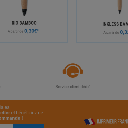
RIO BAMBOO
INKLESS BA
0,30€
HT
0,3
A partir de
A partir de
e
Service client dédié
iales
etter
et bénéficiez de
commande !