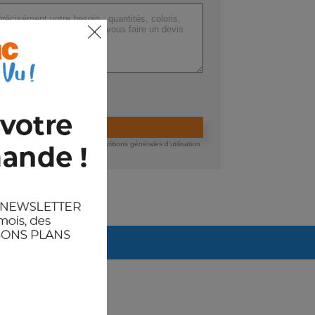
ers (max 200 Mo) :
ider la demande de devis
 devis, vous acceptez nos conditions générales d'utilisation
té des données.
Arrivages prévus