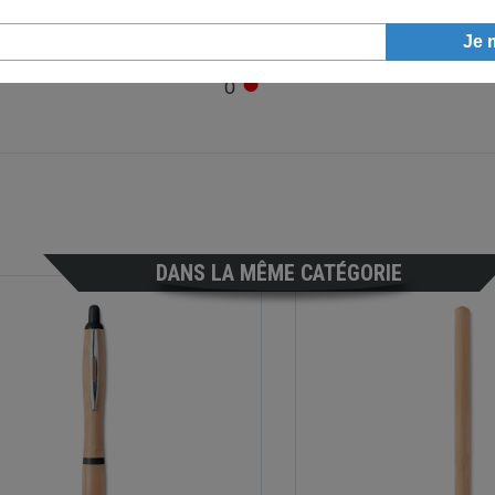
●
0
DANS LA MÊME CATÉGORIE