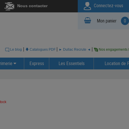
Connectez-vous
Nous contacter
Mon panier
0
|
|
|
Le blog
🡇 Catalogues PDF
► Dullac Recrute ◄
Nos engagements
rimerie
Express
Les Essentiels
Location de 
tock