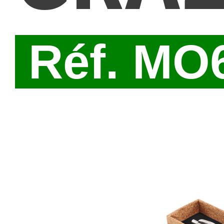
Réf. MO