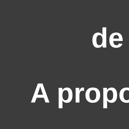
de
A prop