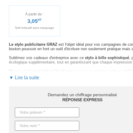
À partir de :
3,05
HT
Tarif indicatif sans marquage
Le stylo publicitaire GRAZ
est l'objet idéal pour vos campagnes de co
bouton poussoir en font un outil d'écriture non seulement pratique mais
Sublimez vos cadeaux d'entreprise avec ce
stylo à bille sophistiqué
, 
écologique supplémentaire, tout en garantissant que chaque impression 
Misez sur l'originalité et l'écologie
pour vos prochains cadeaux d'affa
valeur le logo de votre entreprise
et marquer les esprits avec
un obje
▼ Lire la suite
Notre équipe vous accompagne
à chaque étape, du choix de la couleu
assuré d'un
suivi personnalisé et réactif
pour faire de votre campagne 
Demandez un chiffrage personnalisé
Pour recevoir
un devis rapide et personnalisé
, n'hésitez pas à nous c
RÉPONSE EXPRESS
et entre 8 et 12 jours pour des produits personnalisés. Nous avons éga
Démarquez votre image de marque
avec le stylo GRAZ, alliant esthéti
Caractéristiques du produit :
Référence : MO6794
Nom : GRAZ