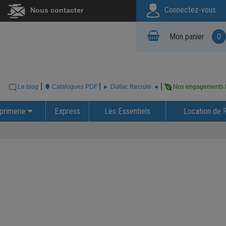
Connectez-vous
Nous contacter
Mon panier
0
|
|
|
Le blog
🡇 Catalogues PDF
► Dullac Recrute ◄
Nos engagements
primerie
Express
Les Essentiels
Location de 