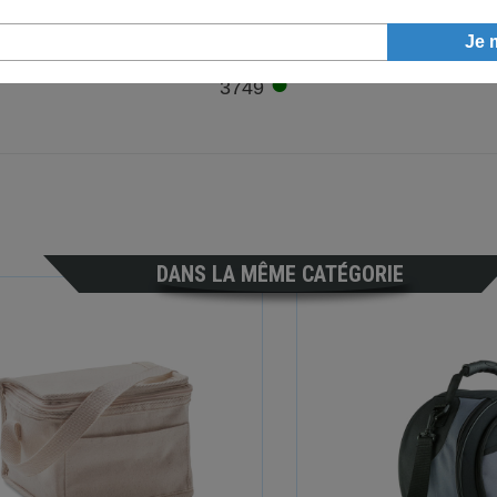
●
3749
DANS LA MÊME CATÉGORIE