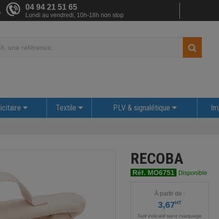
04 94 21 51 65
e
Lundi au vendredi, 10h-18h non stop
icitaire
Textile
PLV & signalétique
Im
RECOBA
Réf. MO6751
Disponible
À partir de :
3,67
HT
Tarif indicatif sans marquage