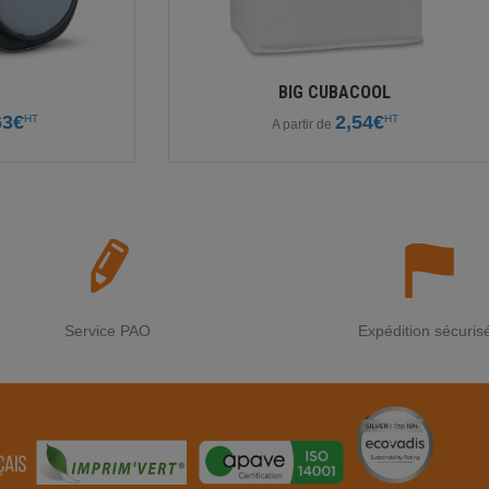
BIG CUBACOOL
63€
2,54€
HT
HT
A partir de
Service PAO
Expédition sécuris