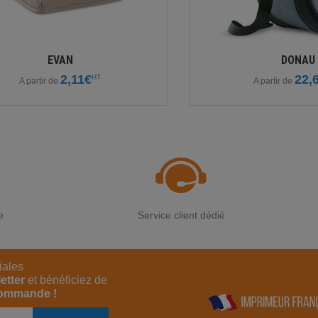
EVAN
DONAU
2,11€
22,
HT
A partir de
A partir de
e
Service client dédié
iales
etter
et bénéficiez de
commande !