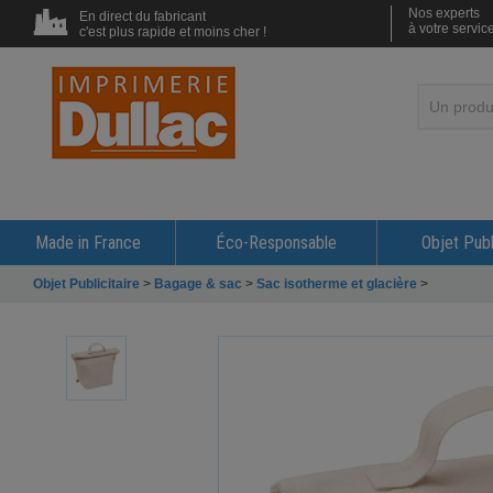
Nos experts
En direct du fabricant
à votre servic
c'est plus rapide et moins cher !
Made in France
Éco-Responsable
Objet Publ
Objet Publicitaire
>
Bagage & sac
>
Sac isotherme et glacière
>