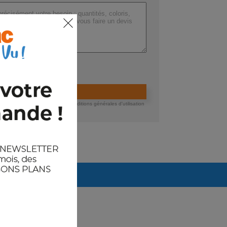
ers (max 200 Mo) :
ider la demande de devis
 devis, vous acceptez nos conditions générales d'utilisation
té des données.
Arrivages prévus