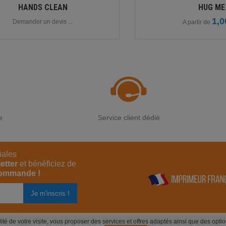
HANDS CLEAN
HUG ME
1,0
Demander un devis ...
A partir de
e
Service client dédié
iales
etter
et bénéficiez de
commande !
alité de votre visite, vous proposer des services et offres adaptés ainsi que des opt
experts
04 94 21 51 65