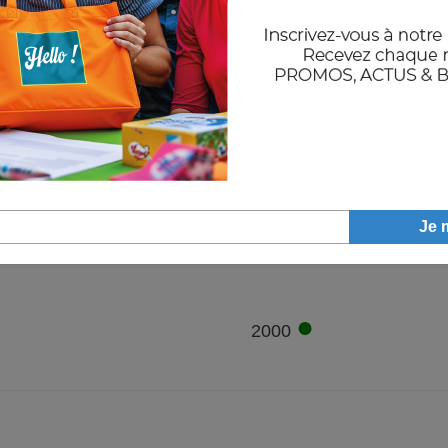
●
2007
●
1633
●
2000