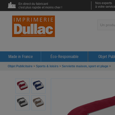
Nos experts
En direct du fabricant
à votre servic
c'est plus rapide et moins cher !
Made in France
Éco-Responsable
Objet Publ
Objet Publicitaire
>
Sports & loisirs
>
Serviette maison, sport et plage
>