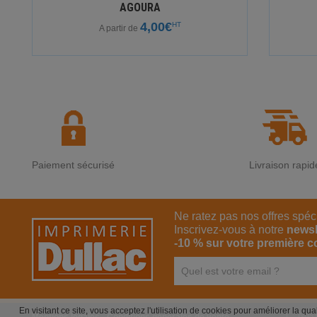
AGOURA
4,00€
HT
A partir de
Paiement sécurisé
Livraison rapid
Ne ratez pas nos offres spéc
Inscrivez-vous à notre
newsl
-10 % sur votre première 
En visitant ce site, vous acceptez l'utilisation de cookies pour améliorer la qu
Nos 
Mentions légales
-
Conditions générales de vente