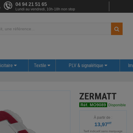
04 94 21 51 65
e
Lundi au vendredi, 10h-18h non stop
icitaire
Textile
PLV & signalétique
Im
ZERMATT
Réf. MO9089
Disponible
À partir de :
13,97
HT
Tarif indicatif sans marquage