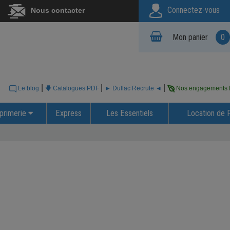
Connectez-vous
Nous contacter
Mon panier
0
|
|
|
Le blog
🡇 Catalogues PDF
► Dullac Recrute ◄
Nos engagements
primerie
Express
Les Essentiels
Location de 