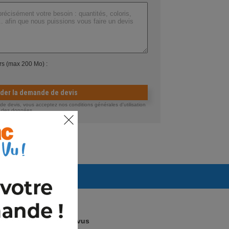
ers (max 200 Mo) :
ider la demande de devis
 devis, vous acceptez nos conditions générales d'utilisation
té des données.
Arrivages prévus