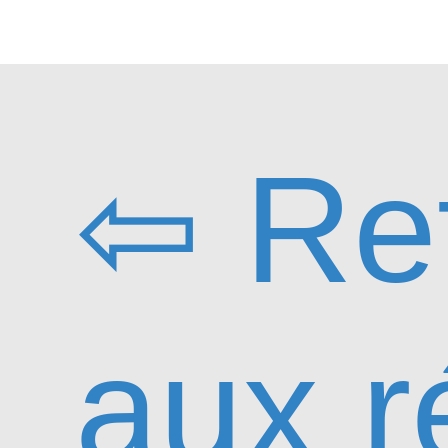
⇦ Re
aux r