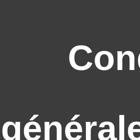
Con
général