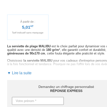
À partir de :
5,01
HT
Tarif indicatif sans marquage
La serviette de plage MALIBU
est le choix parfait pour dynamiser vos 
qualité avec une densité de
180 gr/m²
, elle garantit confort et durabil
généreuses de 90x170 cm
, cette fouta élégante allie praticité et style.
Choisissez
la serviette MALIBU
pour vos cadeaux d'entreprise personnal
à la fois fonctionnel et tendance. Pourquoi ne pas l'offrir lors de vos
Lorsque vous personnalisez cette serviette, soyez sûr d'être
accompagn
▼ Lire la suite
marquage pour sublimer votre logo ou message, et assurons
un suivi 
N'attendez plus pour
mettre votre marque en valeur avec la serviett
découvrez comment cet article peut renforcer votre stratégie publicitaire
Demandez un chiffrage personnalisé
RÉPONSE EXPRESS
Pour les délais, comptez 4 jours ouvrables pour des produits sans marq
possible pour répondre à vos besoins urgents.
Caractéristiques du produit :