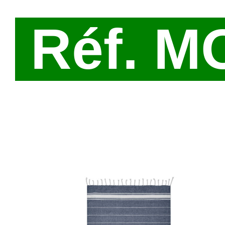
Réf. M