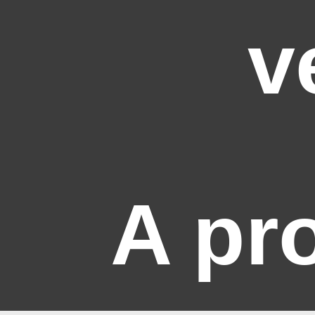
v
A pr