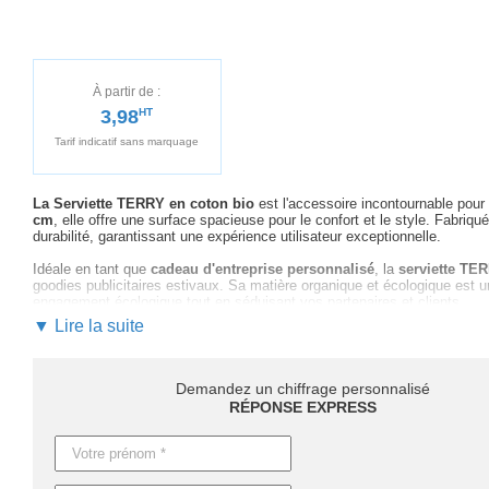
À partir de :
3,98
HT
Tarif indicatif sans marquage
La Serviette TERRY en coton bio
est l'accessoire incontournable pour
cm
, elle offre une surface spacieuse pour le confort et le style. Fabriqu
durabilité, garantissant une expérience utilisateur exceptionnelle.
Idéale en tant que
cadeau d'entreprise personnalisé
, la
serviette TE
goodies publicitaires estivaux. Sa matière organique et écologique est 
engagement écologique tout en séduisant vos partenaires et clients.
▼ Lire la suite
La personnalisation est simplifiée grâce à notre accompagnement dédié
la sélection des couleurs à la création de maquette, jusqu'au marquage 
message
, assurant
une visibilité maximale
pour votre marque.
Demandez un chiffrage personnalisé
Pour des commandes flexibles, comptez
4 jours ouvrables sans mar
RÉPONSE EXPRESS
disponible pour répondre aux délais les plus serrés, sur demande.
Mettez en avant votre entreprise avec la serviette TERRY
. Demandez
avec un produit à la fois
écologique et distinctif
.