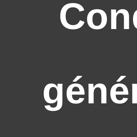
Cond
géné