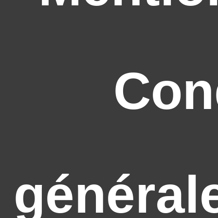
Con
général