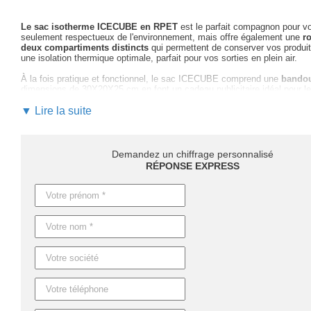
Le sac isotherme ICECUBE en RPET
est le parfait compagnon pour v
seulement respectueux de l'environnement, mais offre également une
r
deux compartiments distincts
qui permettent de conserver vos produit
une isolation thermique optimale, parfait pour vos sorties en plein air.
À la fois pratique et fonctionnel, le sac ICECUBE comprend une
bandou
dimensions de 30X20X25 cm en font un cadeau publicitaire idéal pour les 
En optant pour la personnalisation de ce sac, vous bénéficiez d'
▼ Lire la suite
un acc
Notre équipe d'experts vous guide
à travers le choix du marquage et l
impact visuel puissant de votre logo.
Demandez un chiffrage personnalisé
Profitez de délais de
livraison flexibles
selon vos besoins : 4 jours ouv
RÉPONSE EXPRESS
production express est également disponible sur demande pour raccourci
N'attendez plus pour vous démarquer avec le sac isotherme ICEC
ce produit peut enrichir vos stratégies publicitaires tout en respectant l
Caractéristiques du produit :
Référence : MO9915
Nom : ICECUBE
Dimensions : 30X20X25 CM