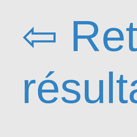
⇦ Ret
résult