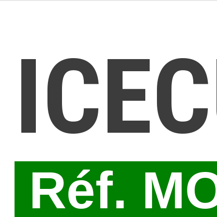
ICE
Réf. M