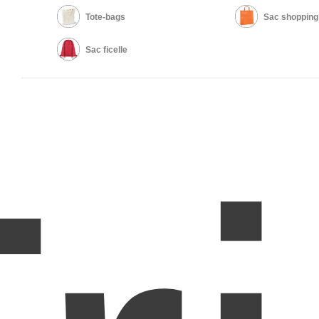
Tote-bags
Sac shopping
Sac ficelle