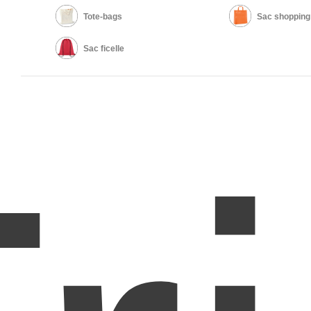
Tote-bags
Sac shopping
Sac ficelle