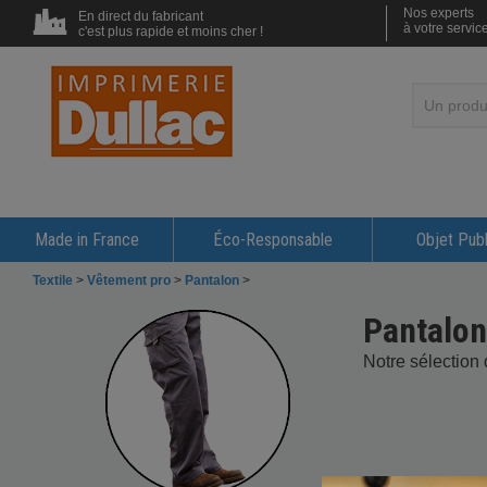
Nos experts
En direct du fabricant
à votre servic
c'est plus rapide et moins cher !
Made in France
Éco-Responsable
Objet Publ
Textile
>
Vêtement pro
>
Pantalon
>
Pantalon
Notre sélection