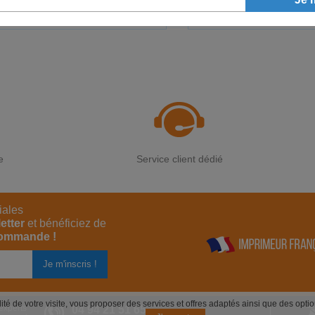
436,45€
41,95
A partir de
le lot
A partir de
e
Service client dédié
iales
etter
et bénéficiez de
commande !
alité de votre visite, vous proposer des services et offres adaptés ainsi que des opt
experts
04 94 21 51 65