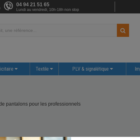
04 94 21 51 65
e
Lundi au vendredi, 10h-18h non stop
icitaire
Textile
PLV & signalétique
Im
 de pantalons pour les professionnels