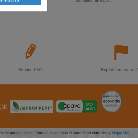
€
Demander un devis ...
HT
pièce
Service PAO
Expédition sécuris
ions de partage social. Pour en savoir plus et paramétrer votre choix,
cliquez ici
.
Nous contacter