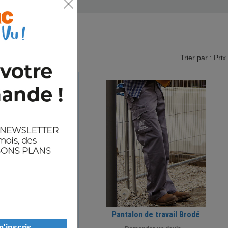
Trier par : Prix
Pantalon de travail Brodé
ipoches