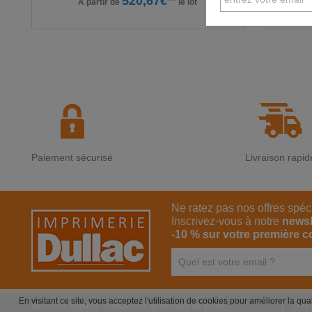
520,67€
A partir de
le lot
Paiement sécurisé
Livraison rapid
Ne ratez pas nos offres spéc
Inscrivez-vous à notre
newsl
-10 % sur votre première 
En visitant ce site, vous acceptez l'utilisation de cookies pour améliorer la qu
Nos 
Mentions légales
-
Conditions générales de vente