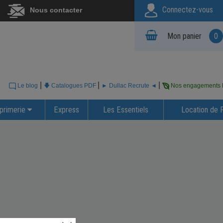
Connectez-vous
Nous contacter
Mon panier
0
|
|
|
Le blog
🡇 Catalogues PDF
► Dullac Recrute ◄
Nos engagements
primerie
Express
Les Essentiels
Location de 