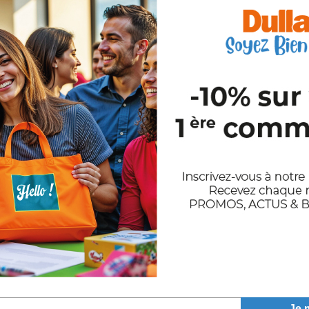
talon de travail multipoches
Pantalon mult
HT