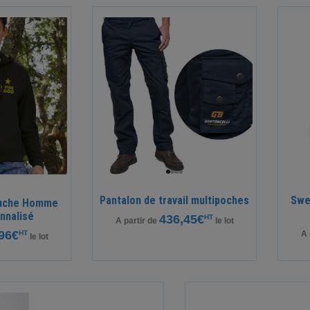
Pantalon de travail multipoches
Swe
puche Homme
nnalisé
436,45€
HT
A partir de
le lot
96€
HT
A 
le lot