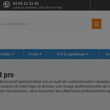
04 94 21 51 65
e
Lundi au vendredi, 10h-18h non stop
icitaire
Textile
PLV & signalétique
Im
 pro
fessionnel personnalisé est un outil de communication remarqua
ouleurs et votre logo et donnez une image professionnelle de vo
e mécaniciens, vous trouverez les vêtements professionnels qu'i