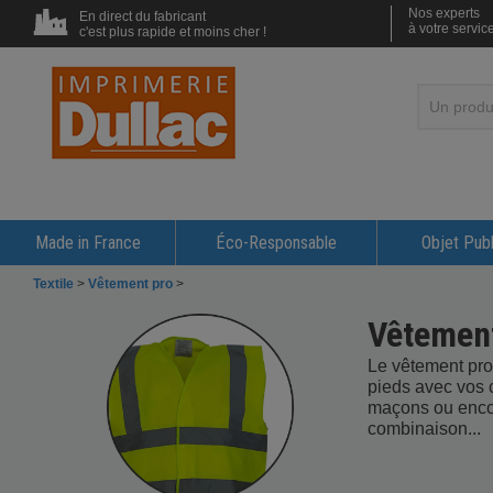
Nos experts
En direct du fabricant
à votre servic
c'est plus rapide et moins cher !
Made in France
Éco-Responsable
Objet Publ
Textile
>
Vêtement pro
>
Vêtement
Le vêtement pro
pieds avec vos c
maçons ou encor
combinaison...