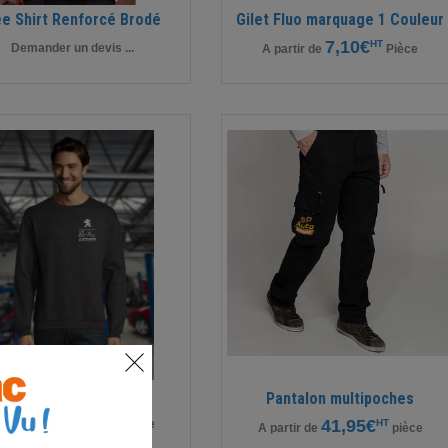
e Shirt Renforcé Brodé
Gilet Fluo marquage 1 Couleur
7,10€
HT
Demander un devis ...
A partir de
Pièce
Sweat imprimé 2 faces
Pantalon multipoches
16,57€
HT
41,95€
HT
 partir de
Pièce
A partir de
pièce