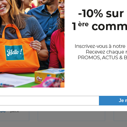
doublure
Parka 3 en 1 Core
ssée
49,91€
HT
A partir de
Pièce
A
65€
HT
pièce