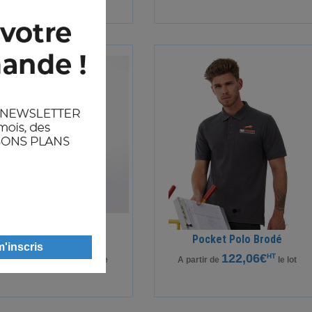
Parka 3 en 1
Pocket Polo Brodé
69,00€
122,06€
HT
HT
 partir de
pièce
A partir de
le lot