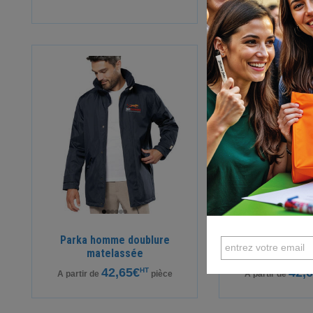
Parka homme doublure
Parka femme 
matelassée
matela
42,65€
42,
HT
A partir de
pièce
A partir de