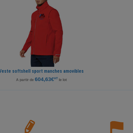
Veste softshell sport manches amovibles
604,63€
HT
A partir de
le lot