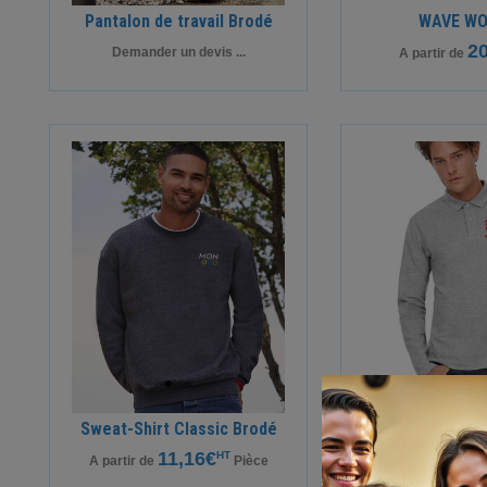
Pantalon de travail Brodé
WAVE W
20
Demander un devis ...
A partir de
Sweat-Shirt Classic Brodé
Polo manches
11,16€
HT
12,
A partir de
Pièce
A partir de