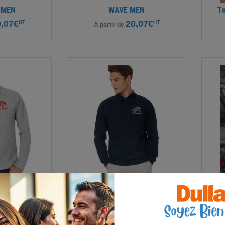
OMEN
WAVE MEN
Te
,07€
20,07€
HT
HT
A partir de
 longues
Polo homme Safran manches
longues
07€
HT
A
pièce
15,27€
HT
A partir de
pièce