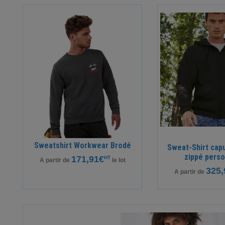
Sweatshirt Workwear Brodé
Sweat-Shirt ca
zippé perso
171,91€
HT
A partir de
le lot
325,
A partir de