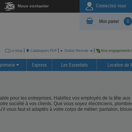
Connectez-vous
Nous contacter
Mon panier
0
|
|
|
Le blog
🡇 Catalogues PDF
► Dullac Recrute ◄
Nos engagements
primerie
Express
Les Essentiels
Location de 
ble pour les entreprises. Habillez vos employés de la tête aux
tre société à vos clients. Que vous soyez électriciens, plombie
l vous faut et adaptés à votre corps de métier: pantalon, blous