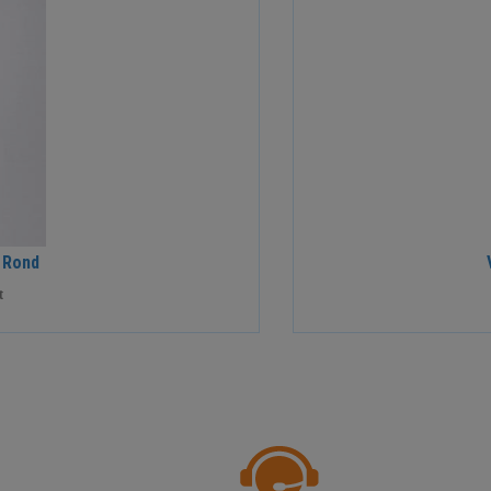
 Rond
t