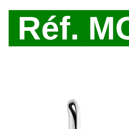
Réf. M