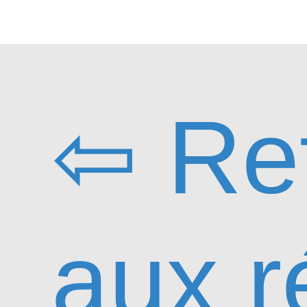
⇦ Re
aux r