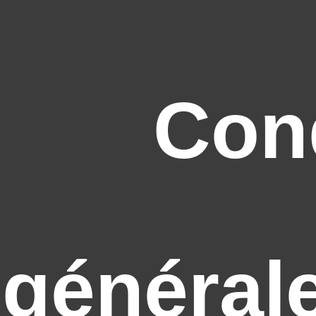
Con
général