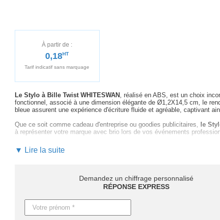
À partir de :
0,18
HT
Tarif indicatif sans marquage
Le Stylo à Bille Twist WHITESWAN
, réalisé en ABS, est un choix inc
fonctionnel, associé à une dimension élégante de Ø1,2X14,5 cm, le rend
bleue assurent une expérience d'écriture fluide et agréable, captivant ains
Que ce soit comme cadeau d'entreprise ou goodies publicitaires,
le Sty
à représenter votre marque avec brio lors de vos événements professionne
En optant pour la personnalisation du WHITESWAN,
vous bénéficiez 
▼ Lire la suite
guider dans le choix du marquage idéal pour votre logo, maximisant ainsi 
avec
un suivi personnalisé et réactif
.
N'attendez plus pour
faire de votre marque un point de repère avec
Demandez un chiffrage personnalisé
intégrez cet objet de qualité à votre stratégie marketing.
RÉPONSE EXPRESS
Notez que les délais de livraison peuvent varier en fonction des quantit
personnalisation. Pour une urgence, une production express peut égaleme