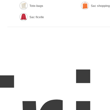
Tote-bags
Sac shopping
Sac ficelle