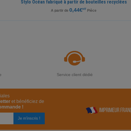
Stylo Océan fabriqué à partir de bouteilles recyclées
0,44€
HT
A partir de
Pièce
e
Service client dédié
iales
etter
et bénéficiez de
commande !