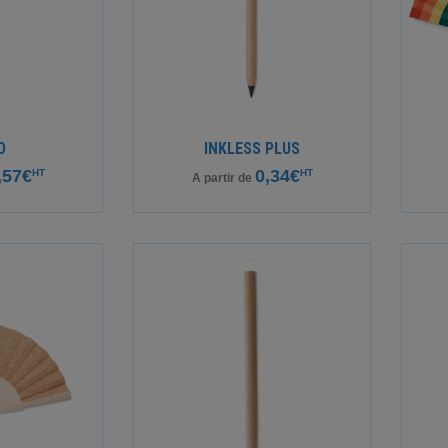
O
INKLESS PLUS
,57€
0,34€
HT
HT
A partir de