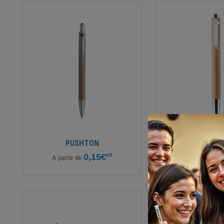
PUSHTON
BYRO
0,15€
0
HT
A partir de
A partir de