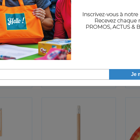
SS
SUMLESS
,22€
0,27€
HT
HT
A partir de