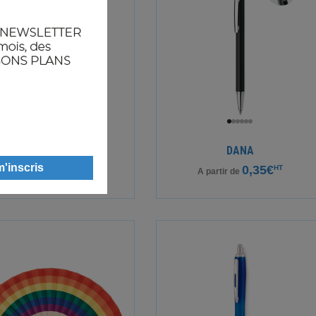
BERN RA
DANA
0,24€
0,35€
HT
HT
A partir de
A partir de