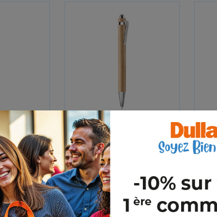
N
SUMATRA
,26€
0,18€
HT
HT
A partir de