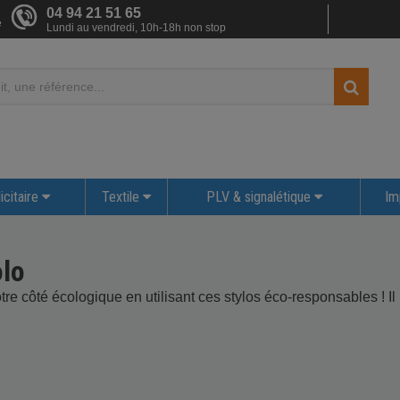
04 94 21 51 65
e
Lundi au vendredi, 10h-18h non stop
icitaire
Textile
PLV & signalétique
Im
olo
e côté écologique en utilisant ces stylos éco-responsables ! Il n'