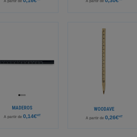
0,16€
0,30€
A partir de
A partir de
MADEROS
WOODAVE
0,14€
HT
0,26€
HT
A partir de
A partir de