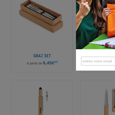
GRAZ SET
ARTLE
6,45€
0
HT
A partir de
A partir de