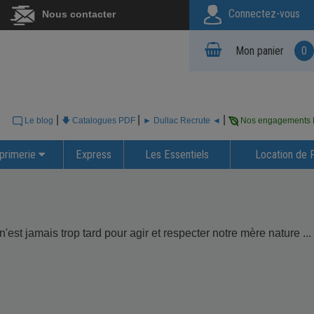
Connectez-vous
Nous contacter
Mon panier
0
|
|
|
Le blog
🡇 Catalogues PDF
► Dullac Recrute ◄
Nos engagements
primerie
Express
Les Essentiels
Location de 
est jamais trop tard pour agir et respecter notre mère nature ...