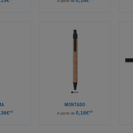
,15€
0,16€
A partir de
MA
MONTADO
,36€
0,16€
HT
HT
A partir de