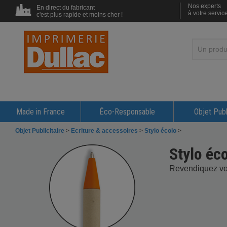
Nos experts
En direct du fabricant
à votre servic
c'est plus rapide et moins cher !
Made in France
Éco-Responsable
Objet Publ
Objet Publicitaire
>
Ecriture & accessoires
>
Stylo écolo
>
Stylo éc
Revendiquez votr