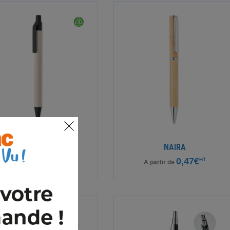
MITO PEN
NAIRA
0,12€
HT
0,47€
HT
A partir de
A partir de